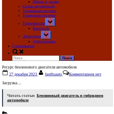
Шины и диски
Салон автомобиля
Топливная система
Тормозная система
Toggle
Трансмиссия
sub-
menu
Вариатор
Toggle
Электрика
sub-
menu
Электроника
Страхование
Toggle
search
Найти:
form
Ресурс бензинового двигателя автомобиля
Posted
By
к
27 декабря 2023
fastfixauto
Комментариев
нет
on
записи
Ресурс
Загрузка…
бензиново
двигателя
автомобил
Читать статью
Бензиновый двигатель в гибридном
автомобиле