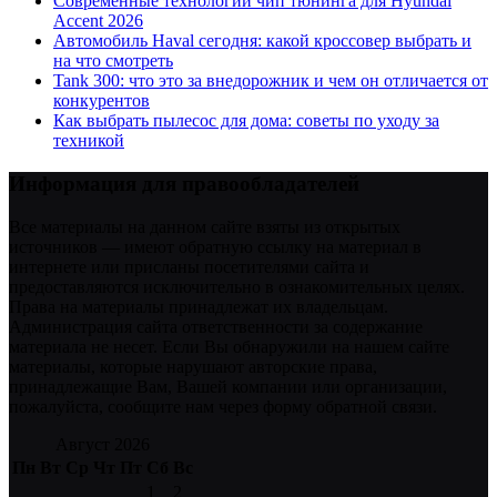
Современные технологии чип тюнинга для Hyundai
Accent 2026
Автомобиль Haval сегодня: какой кроссовер выбрать и
на что смотреть
Tank 300: что это за внедорожник и чем он отличается от
конкурентов
Как выбрать пылесос для дома: советы по уходу за
техникой
Информация для правообладателей
Все материалы на данном сайте взяты из открытых
источников — имеют обратную ссылку на материал в
интернете или присланы посетителями сайта и
предоставляются исключительно в ознакомительных целях.
Права на материалы принадлежат их владельцам.
Администрация сайта ответственности за содержание
материала не несет. Если Вы обнаружили на нашем сайте
материалы, которые нарушают авторские права,
принадлежащие Вам, Вашей компании или организации,
пожалуйста, сообщите нам через форму обратной связи.
Август 2026
Пн
Вт
Ср
Чт
Пт
Сб
Вс
1
2