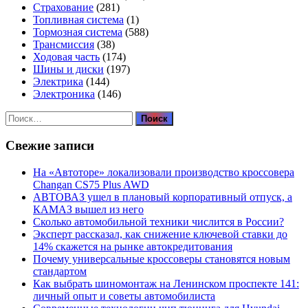
Страхование
(281)
Топливная система
(1)
Тормозная система
(588)
Трансмиссия
(38)
Ходовая часть
(174)
Шины и диски
(197)
Электрика
(144)
Электроника
(146)
Найти:
Свежие записи
На «Автоторе» локализовали производство кроссовера
Changan CS75 Plus AWD
АВТОВАЗ ушел в плановый корпоративный отпуск, а
КАМАЗ вышел из него
Сколько автомобильной техники числится в России?
Эксперт рассказал, как снижение ключевой ставки до
14% скажется на рынке автокредитования
Почему универсальные кроссоверы становятся новым
стандартом
Как выбрать шиномонтаж на Ленинском проспекте 141:
личный опыт и советы автомобилиста