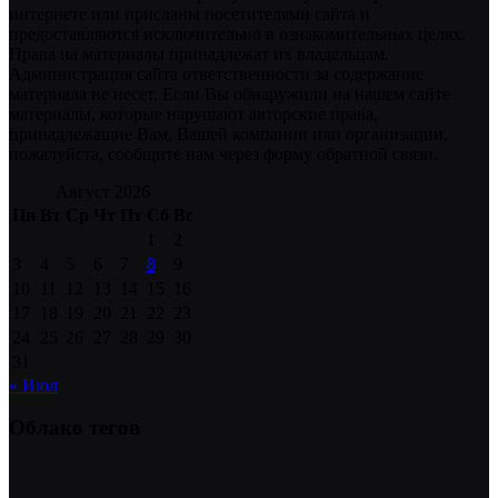
интернете или присланы посетителями сайта и
предоставляются исключительно в ознакомительных целях.
Права на материалы принадлежат их владельцам.
Администрация сайта ответственности за содержание
материала не несет. Если Вы обнаружили на нашем сайте
материалы, которые нарушают авторские права,
принадлежащие Вам, Вашей компании или организации,
пожалуйста, сообщите нам через форму обратной связи.
Август 2026
Пн
Вт
Ср
Чт
Пт
Сб
Вс
1
2
3
4
5
6
7
8
9
10
11
12
13
14
15
16
17
18
19
20
21
22
23
24
25
26
27
28
29
30
31
« Июл
Облако тегов