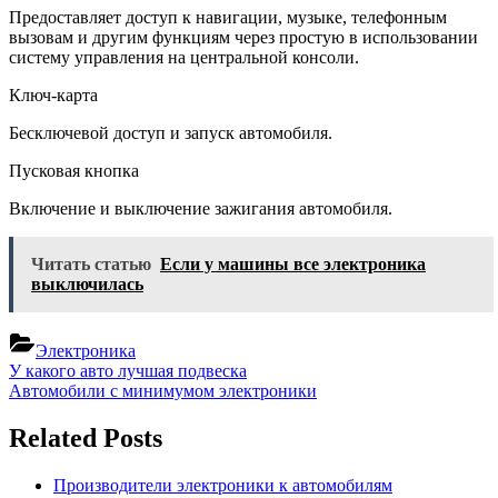
Предоставляет доступ к навигации, музыке, телефонным
вызовам и другим функциям через простую в использовании
систему управления на центральной консоли.
Ключ-карта
Бесключевой доступ и запуск автомобиля.
Пусковая кнопка
Включение и выключение зажигания автомобиля.
Читать статью
Если у машины все электроника
выключилась
Электроника
Навигация
Previous
У какого авто лучшая подвеска
Post:
Next
Автомобили с минимумом электроники
по
Post:
записям
Related Posts
Производители электроники к автомобилям