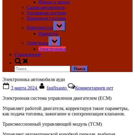
Шины и диски
Салон автомобиля
Топливная система
Тормозная система
Toggle
Трансмиссия
sub-
menu
Вариатор
Toggle
Электрика
sub-
menu
Электроника
Страхование
Toggle
search
Найти:
form
Электроника автомобиля ауди
Posted
By
к
3 марта 2024
fastfixauto
Комментариев
нет
on
записи
Электроника
Электронная система управления двигателем (ECM)
автомобиля
ауди
Управляет работой двигателя, корректируя такие параметры,
как подача топлива, зажигание и синхронизация клапанов.
Трансмиссионный управляющий модуль (TCM)
Управляет автоматической коробкой передач, выбирая