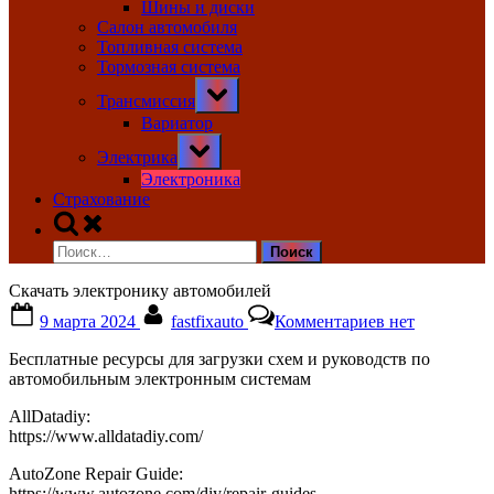
Шины и диски
Салон автомобиля
Топливная система
Тормозная система
Toggle
Трансмиссия
sub-
menu
Вариатор
Toggle
Электрика
sub-
menu
Электроника
Страхование
Toggle
search
Найти:
form
Скачать электронику автомобилей
Posted
By
к
9 марта 2024
fastfixauto
Комментариев
нет
on
записи
Скачать
Бесплатные ресурсы для загрузки схем и руководств по
электронику
автомобильным электронным системам
автомобилей
AllDatadiy:
https://www.alldatadiy.com/
AutoZone Repair Guide:
https://www.autozone.com/diy/repair-guides