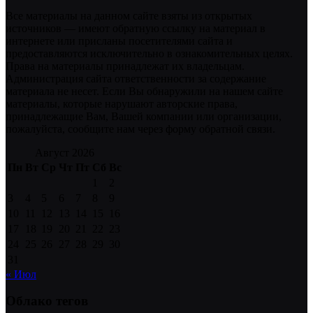
Все материалы на данном сайте взяты из открытых
источников — имеют обратную ссылку на материал в
интернете или присланы посетителями сайта и
предоставляются исключительно в ознакомительных целях.
Права на материалы принадлежат их владельцам.
Администрация сайта ответственности за содержание
материала не несет. Если Вы обнаружили на нашем сайте
материалы, которые нарушают авторские права,
принадлежащие Вам, Вашей компании или организации,
пожалуйста, сообщите нам через форму обратной связи.
Август 2026
Пн
Вт
Ср
Чт
Пт
Сб
Вс
1
2
3
4
5
6
7
8
9
10
11
12
13
14
15
16
17
18
19
20
21
22
23
24
25
26
27
28
29
30
31
« Июл
Облако тегов