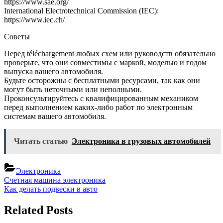
https://www.sae.org/
International Electrotechnical Commission (IEC):
https://www.iec.ch/
Советы
Перед téléchargement любых схем или руководств обязательно
проверьте, что они совместимы с маркой, моделью и годом
выпуска вашего автомобиля.
Будьте осторожны с бесплатными ресурсами, так как они
могут быть неточными или неполными.
Проконсультируйтесь с квалифицированным механиком
перед выполнением каких-либо работ по электронным
системам вашего автомобиля.
Читать статью
Электроника в грузовых автомобилей
Электроника
Навигация
Previous
Счетная машина электроника
Post:
Next
Как делать подвески в авто
по
Post:
записям
Related Posts