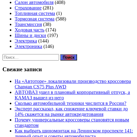
Салон автомобиля
(408)
Страхование
(281)
Топливная система
(1)
Тормозная система
(588)
Трансмиссия
(38)
Ходовая часть
(174)
Шины и диски
(197)
Электрика
(144)
Электроника
(146)
Найти:
Свежие записи
На «Автоторе» локализовали производство кроссовера
Changan CS75 Plus AWD
АВТОВАЗ ушел в плановый корпоративный отпуск, а
КАМАЗ вышел из него
Сколько автомобильной техники числится в России?
Эксперт рассказал, как снижение ключевой ставки до
14% скажется на рынке автокредитования
Почему универсальные кроссоверы становятся новым
стандартом
Как выбрать шиномонтаж на Ленинском проспекте 141:
личный опыт и советы автомобилиста