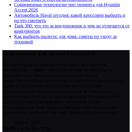
Современные технологии чип тюнинга для Hyundai
Accent 2026
Автомобиль Haval сегодня: какой кроссовер выбрать и
на что смотреть
Tank 300: что это за внедорожник и чем он отличается от
конкурентов
Как выбрать пылесос для дома: советы по уходу за
техникой
Информация для правообладателей
Все материалы на данном сайте взяты из открытых
источников — имеют обратную ссылку на материал в
интернете или присланы посетителями сайта и
предоставляются исключительно в ознакомительных целях.
Права на материалы принадлежат их владельцам.
Администрация сайта ответственности за содержание
материала не несет. Если Вы обнаружили на нашем сайте
материалы, которые нарушают авторские права,
принадлежащие Вам, Вашей компании или организации,
пожалуйста, сообщите нам через форму обратной связи.
Август 2026
Пн
Вт
Ср
Чт
Пт
Сб
Вс