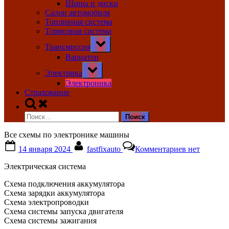
Шины и диски
Салон автомобиля
Топливная система
Тормозная система
Toggle
Трансмиссия
sub-
menu
Вариатор
Toggle
Электрика
sub-
menu
Электроника
Страхование
Toggle
search
Найти:
form
Все схемы по электронике машины
Posted
By
к
14 января 2024
fastfixauto
Комментариев
нет
on
записи
Все
Электрическая система
схемы
по
Схема подключения аккумулятора
электроник
Схема зарядки аккумулятора
машины
Схема электропроводки
Схема системы запуска двигателя
Схема системы зажигания