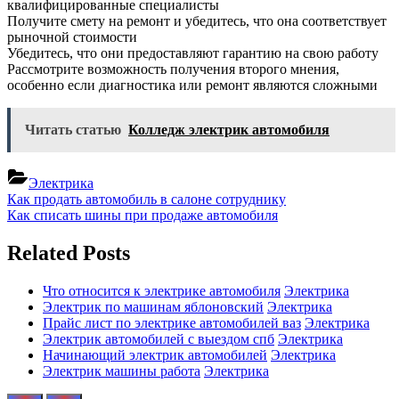
квалифицированные специалисты
Получите смету на ремонт и убедитесь, что она соответствует
рыночной стоимости
Убедитесь, что они предоставляют гарантию на свою работу
Рассмотрите возможность получения второго мнения,
особенно если диагностика или ремонт являются сложными
Читать статью
Колледж электрик автомобиля
Электрика
Навигация
Previous
Как продать автомобиль в салоне сотруднику
Post:
Next
Как списать шины при продаже автомобиля
по
Post:
записям
Related Posts
Что относится к электрике автомобиля
Электрика
Электрик по машинам яблоновский
Электрика
Прайс лист по электрике автомобилей ваз
Электрика
Электрик автомобилей с выездом спб
Электрика
Начинающий электрик автомобилей
Электрика
Электрик машины работа
Электрика