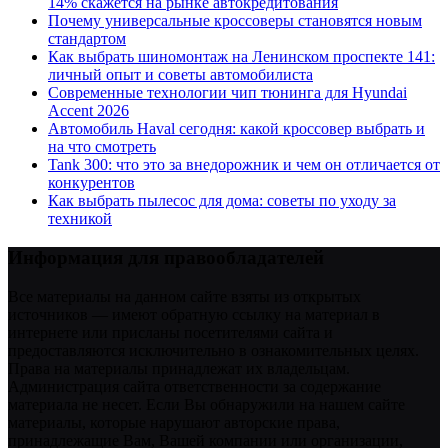
14% скажется на рынке автокредитования
Почему универсальные кроссоверы становятся новым
стандартом
Как выбрать шиномонтаж на Ленинском проспекте 141:
личный опыт и советы автомобилиста
Современные технологии чип тюнинга для Hyundai
Accent 2026
Автомобиль Haval сегодня: какой кроссовер выбрать и
на что смотреть
Tank 300: что это за внедорожник и чем он отличается от
конкурентов
Как выбрать пылесос для дома: советы по уходу за
техникой
Информация для правообладателей
Все материалы на данном сайте взяты из открытых
источников — имеют обратную ссылку на материал в
интернете или присланы посетителями сайта и
предоставляются исключительно в ознакомительных целях.
Права на материалы принадлежат их владельцам.
Администрация сайта ответственности за содержание
материала не несет. Если Вы обнаружили на нашем сайте
материалы, которые нарушают авторские права,
принадлежащие Вам, Вашей компании или организации,