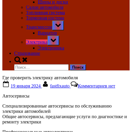
Шины и диски
Салон автомобиля
Топливная система
Тормозная система
Toggle
Трансмиссия
sub-
menu
Вариатор
Toggle
Электрика
sub-
menu
Электроника
Страхование
Toggle
search
Найти:
form
Где проверить электрику автомобиля
Posted
By
к
19 января 2024
fastfixauto
Комментариев
нет
on
записи
Где
Автосервисы
проверить
электрику
Специализированные автосервисы по обслуживанию
автомобиля
электрики автомобилей
Общие автосервисы, предлагающие услуги по диагностике и
ремонту электрики
Профессиональные автоэлектрики