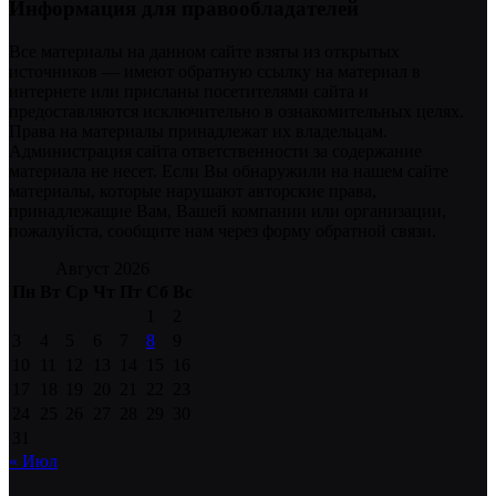
Информация для правообладателей
Все материалы на данном сайте взяты из открытых
источников — имеют обратную ссылку на материал в
интернете или присланы посетителями сайта и
предоставляются исключительно в ознакомительных целях.
Права на материалы принадлежат их владельцам.
Администрация сайта ответственности за содержание
материала не несет. Если Вы обнаружили на нашем сайте
материалы, которые нарушают авторские права,
принадлежащие Вам, Вашей компании или организации,
пожалуйста, сообщите нам через форму обратной связи.
Август 2026
Пн
Вт
Ср
Чт
Пт
Сб
Вс
1
2
3
4
5
6
7
8
9
10
11
12
13
14
15
16
17
18
19
20
21
22
23
24
25
26
27
28
29
30
31
« Июл