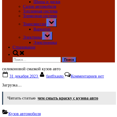
Шины и диски
Салон автомобиля
Топливная система
Тормозная система
Toggle
Трансмиссия
sub-
menu
Вариатор
Toggle
Электрика
sub-
menu
Электроника
Страхование
Toggle
search
Найти:
form
силиконовой смазкой кузов авто
Posted
By
к
31 декабря 2023
fastfixauto
Комментариев
нет
on
записи
силиконов
Загрузка…
смазкой
кузов
авто
Читать статью
чем смыть краску с кузова авто
Кузов автомобиля