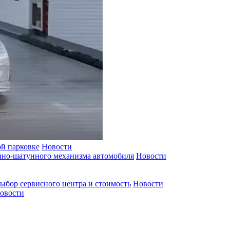
ой парковке
Новости
пно-шатунного механизма автомобиля
Новости
ыбор сервисного центра и стоимость
Новости
овости