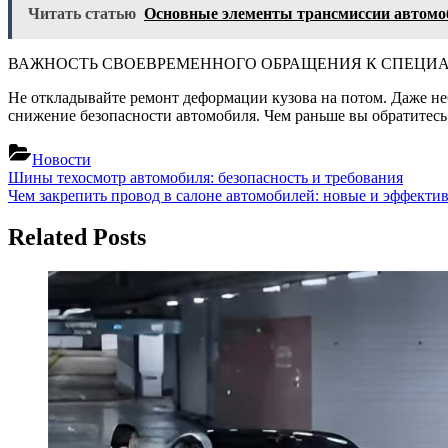
Читать статью
Основные элементы трансмиссии автомо
ВАЖНОСТЬ СВОЕВРЕМЕННОГО ОБРАЩЕНИЯ К СПЕЦИ
Не откладывайте ремонт деформации кузова на потом. Даже не
снижение безопасности автомобиля. Чем раньше вы обратитесь 
Новости
Навигация
Previous
Шины техосмотр автомобиля: безопасность и требования
Post:
Next
Чем закрепить провод в салоне автомобилей: новые и эффекти
по
Post:
записям
Related Posts