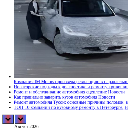
Компания IM Motors произвела революцию в параллельн
Новаторские подходы к диагностике и ремонту кривоши
Ремонт и обслуживание автомобиля сцепление
Новости
Как правильно заварить кузов автомобиля
Новости
Ремонт автомобиля Тусон: основные причины поломок, в
ТОП-10 компаний по кузовному ремонту в Петербурге.
Н
prev
next
Август 2026