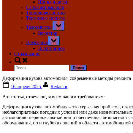
Шины и диски
Салон автомобиля
Топливная система
Тормозная система
Toggle
Трансмиссия
sub-
menu
Вариатор
Toggle
Электрика
sub-
menu
Электроника
Страхование
Toggle
search
Найти:
form
Деформация кузова автомобиля: современные методы ремонта
Posted
By
16 апреля 2025
Redactor
on
Вот статья, отвечающая всем вашим требованиям:
Деформация кузова автомобиля – это серьезная проблема, с к
неблагоприятных погодных условий или даже незначительных 
автомобилю первоначальный вид и обеспечивая безопасность
оборудования, но и глубоких знаний в области автомобильной