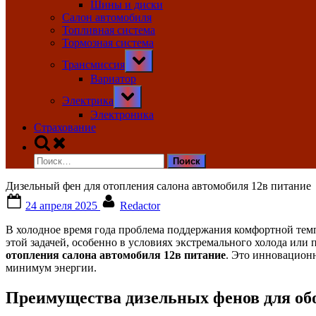
Шины и диски
Салон автомобиля
Топливная система
Тормозная система
Toggle
Трансмиссия
sub-
menu
Вариатор
Toggle
Электрика
sub-
menu
Электроника
Страхование
Toggle
search
Найти:
form
Дизельный фен для отопления салона автомобиля 12в питание
Posted
By
24 апреля 2025
Redactor
on
В холодное время года проблема поддержания комфортной темп
этой задачей, особенно в условиях экстремального холода или
отопления салона автомобиля 12в питание
. Это инновационн
минимум энергии.
Преимущества дизельных фенов для обо