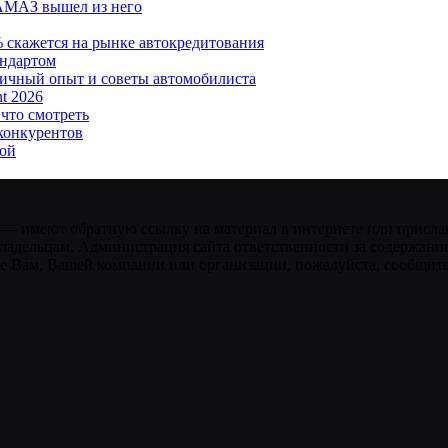
АМАЗ вышел из него
% скажется на рынке автокредитования
андартом
личный опыт и советы автомобилиста
t 2026
 что смотреть
 конкурентов
кой
 — имеют обратную ссылку на материал в интернете или присла
ладельцам. Администрация сайта ответственности за содержание
 Вам, Вашей компании или организации, пожалуйста, сообщите 