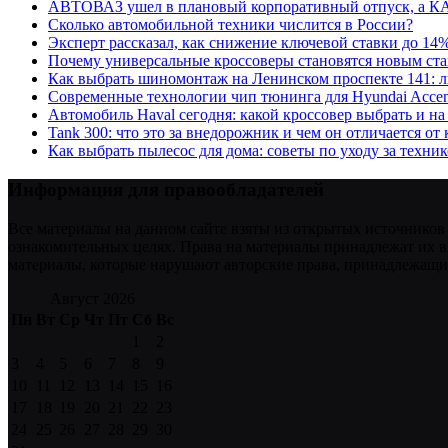
АВТОВАЗ ушел в плановый корпоративный отпуск, а К
Сколько автомобильной техники числится в России?
Эксперт рассказал, как снижение ключевой ставки до 14
Почему универсальные кроссоверы становятся новым ст
Как выбрать шиномонтаж на Ленинском проспекте 141: 
Современные технологии чип тюнинга для Hyundai Accen
Автомобиль Haval сегодня: какой кроссовер выбрать и на
Tank 300: что это за внедорожник и чем он отличается от
Как выбрать пылесос для дома: советы по уходу за техни
Информация для правообладателей
Все материалы на данном сайте взяты из открытых источников
ознакомительных целях. Права на материалы принадлежат их в
материалы, которые нарушают авторские права, принадлежащие
Август 2026
Пн
Вт
Ср
Чт
Пт
Сб
Вс
1
2
3
4
5
6
7
8
9
10
11
12
13
14
15
16
17
18
19
20
21
22
23
24
25
26
27
28
29
30