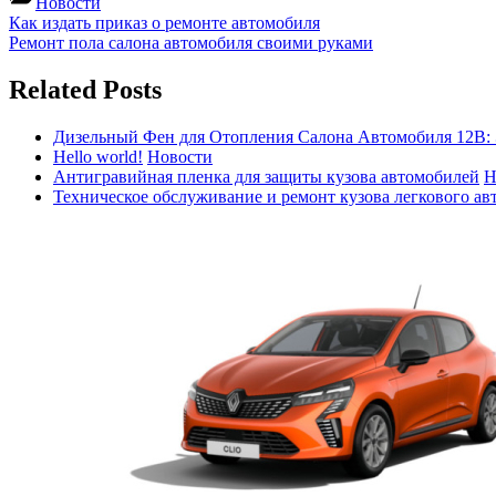
Новости
Навигация
Previous
Как издать приказ о ремонте автомобиля
Post:
Next
Ремонт пола салона автомобиля своими руками
по
Post:
записям
Related Posts
Дизельный Фен для Отопления Салона Автомобиля 12В:
Hello world!
Новости
Антигравийная пленка для защиты кузова автомобилей
Н
Техническое обслуживание и ремонт кузова легкового ав