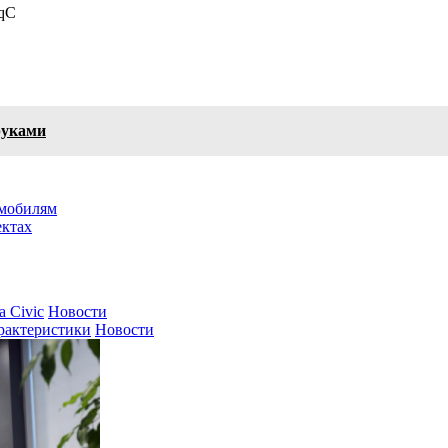
qC
руками
омобилям
ектах
 Civic
Новости
арактеристики
Новости