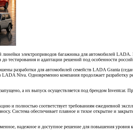
й линейки электроприводов багажника для автомобилей LADA. Р
в до тестирования и адаптации решений под особенности россий
шены разработки для автомобилей семейств LADA Granta (седан,
в LADA Niva. Одновременно компания продолжает разработку ре
апущено, а их выпуск осуществляется под брендом Inventcar. П
укцию и полностью соответствует требованиям ежедневной эксп
зносу. Система обеспечивает плавное и тихое открытие и закрыт
менное, надежное и доступное решение для повышения уровня 