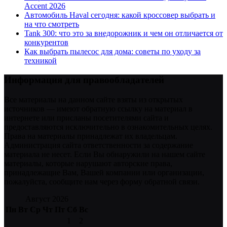
Accent 2026
Автомобиль Haval сегодня: какой кроссовер выбрать и
на что смотреть
Tank 300: что это за внедорожник и чем он отличается от
конкурентов
Как выбрать пылесос для дома: советы по уходу за
техникой
Информация для правообладателей
Все материалы на данном сайте взяты из открытых
источников — имеют обратную ссылку на материал в
интернете или присланы посетителями сайта и
предоставляются исключительно в ознакомительных целях.
Права на материалы принадлежат их владельцам.
Администрация сайта ответственности за содержание
материала не несет. Если Вы обнаружили на нашем сайте
материалы, которые нарушают авторские права,
принадлежащие Вам, Вашей компании или организации,
пожалуйста, сообщите нам через форму обратной связи.
Август 2026
Пн
Вт
Ср
Чт
Пт
Сб
Вс
1
2