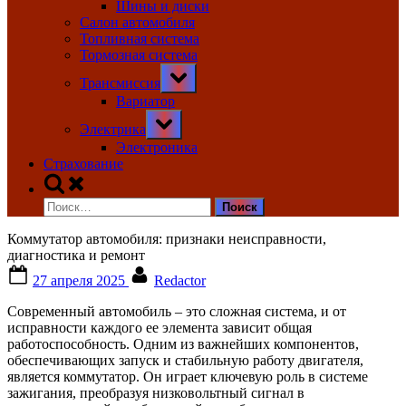
Шины и диски
Салон автомобиля
Топливная система
Тормозная система
Toggle
Трансмиссия
sub-
menu
Вариатор
Toggle
Электрика
sub-
menu
Электроника
Страхование
Toggle
search
Найти:
form
Коммутатор автомобиля: признаки неисправности,
диагностика и ремонт
Posted
By
27 апреля 2025
Redactor
on
Современный автомобиль – это сложная система, и от
исправности каждого ее элемента зависит общая
работоспособность. Одним из важнейших компонентов,
обеспечивающих запуск и стабильную работу двигателя,
является коммутатор. Он играет ключевую роль в системе
зажигания, преобразуя низковольтный сигнал в