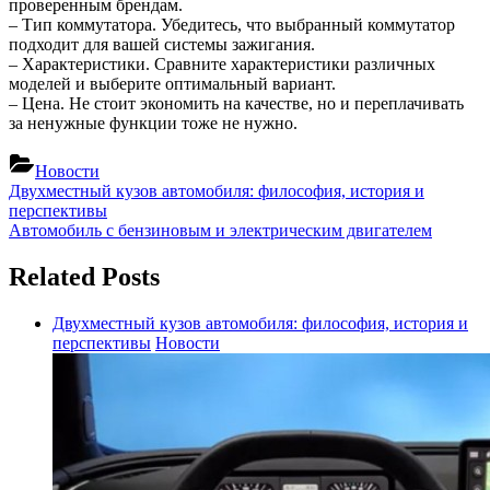
проверенным брендам.
– Тип коммутатора. Убедитесь, что выбранный коммутатор
подходит для вашей системы зажигания.
– Характеристики. Сравните характеристики различных
моделей и выберите оптимальный вариант.
– Цена. Не стоит экономить на качестве, но и переплачивать
за ненужные функции тоже не нужно.
Новости
Навигация
Previous
Двухместный кузов автомобиля: философия, история и
Post:
перспективы
по
Next
Автомобиль с бензиновым и электрическим двигателем
записям
Post:
Related Posts
Двухместный кузов автомобиля: философия, история и
перспективы
Новости