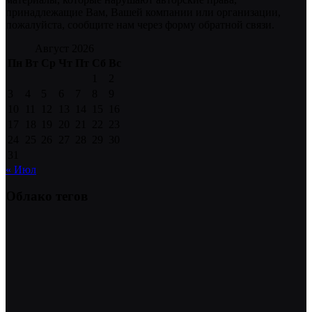
принадлежащие Вам, Вашей компании или организации,
пожалуйста, сообщите нам через форму обратной связи.
Август 2026
Пн
Вт
Ср
Чт
Пт
Сб
Вс
1
2
3
4
5
6
7
8
9
10
11
12
13
14
15
16
17
18
19
20
21
22
23
24
25
26
27
28
29
30
31
« Июл
Облако тегов