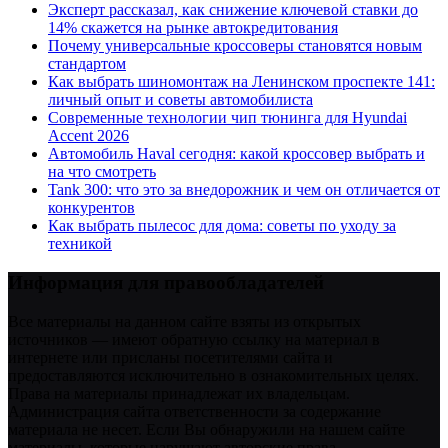
Эксперт рассказал, как снижение ключевой ставки до
14% скажется на рынке автокредитования
Почему универсальные кроссоверы становятся новым
стандартом
Как выбрать шиномонтаж на Ленинском проспекте 141:
личный опыт и советы автомобилиста
Современные технологии чип тюнинга для Hyundai
Accent 2026
Автомобиль Haval сегодня: какой кроссовер выбрать и
на что смотреть
Tank 300: что это за внедорожник и чем он отличается от
конкурентов
Как выбрать пылесос для дома: советы по уходу за
техникой
Информация для правообладателей
Все материалы на данном сайте взяты из открытых
источников — имеют обратную ссылку на материал в
интернете или присланы посетителями сайта и
предоставляются исключительно в ознакомительных целях.
Права на материалы принадлежат их владельцам.
Администрация сайта ответственности за содержание
материала не несет. Если Вы обнаружили на нашем сайте
материалы, которые нарушают авторские права,