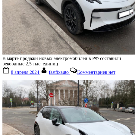
В марте продажи новых электромобилей в РФ составили
рекордные 2,5 тыс. единиц
Posted
By
к
8 апреля 2024
fastfixauto
Комментариев
нет
on
записи
В
марте
продажи
новых
электромоби
в
РФ
составили
рекордные
2,5
тыс.