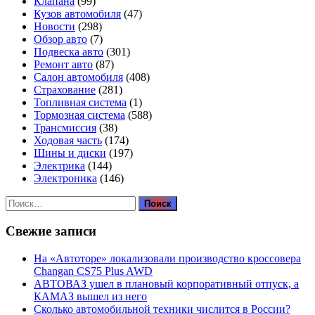
Клапана
(99)
Кузов автомобиля
(47)
Новости
(298)
Обзор авто
(7)
Подвеска авто
(301)
Ремонт авто
(87)
Салон автомобиля
(408)
Страхование
(281)
Топливная система
(1)
Тормозная система
(588)
Трансмиссия
(38)
Ходовая часть
(174)
Шины и диски
(197)
Электрика
(144)
Электроника
(146)
Найти:
Свежие записи
На «Автоторе» локализовали производство кроссовера
Changan CS75 Plus AWD
АВТОВАЗ ушел в плановый корпоративный отпуск, а
КАМАЗ вышел из него
Сколько автомобильной техники числится в России?