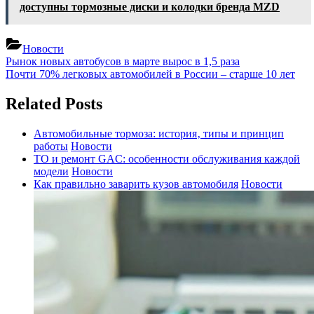
доступны тормозные диски и колодки бренда MZD
Новости
Навигация
Previous
Рынок новых автобусов в марте вырос в 1,5 раза
Post:
Next
Почти 70% легковых автомобилей в России – старше 10 лет
по
Post:
записям
Related Posts
Автомобильные тормоза: история‚ типы и принцип
работы
Новости
ТО и ремонт GAC: особенности обслуживания каждой
модели
Новости
Как правильно заварить кузов автомобиля
Новости