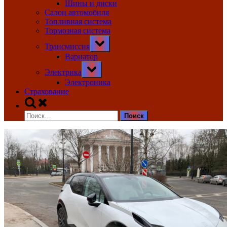
Шины и диски
Салон автомобиля
Топливная система
Тормозная система
Toggle
Трансмиссия
sub-
menu
Вариатор
Toggle
Электрика
sub-
menu
Электроника
Страхование
Toggle
search
Найти:
form