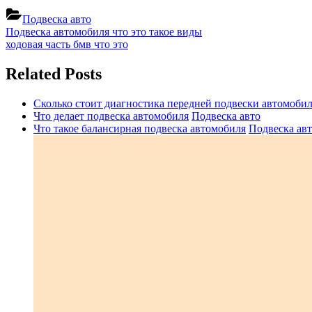
Подвеска авто
Навигация
Previous
Подвеска автомобиля что это такое виды
Post:
Next
ходовая часть бмв что это
по
Post:
записям
Related Posts
Сколько стоит диагностика передней подвески автомоби
Что делает подвеска автомобиля
Подвеска авто
Что такое балансирная подвеска автомобиля
Подвеска ав