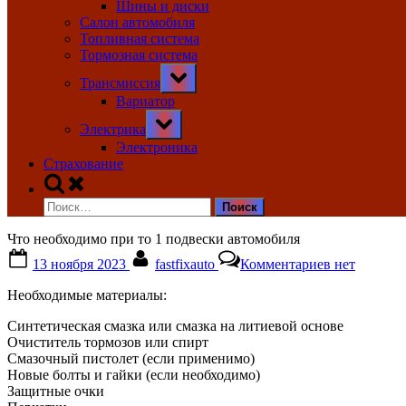
Шины и диски
Салон автомобиля
Топливная система
Тормозная система
Toggle
Трансмиссия
sub-
menu
Вариатор
Toggle
Электрика
sub-
menu
Электроника
Страхование
Toggle
search
Найти:
form
Что необходимо при то 1 подвески автомобиля
Posted
By
к
13 ноября 2023
fastfixauto
Комментариев
нет
on
записи
Что
Необходимые материалы:
необходимо
при
Синтетическая смазка или смазка на литиевой основе
то
Очиститель тормозов или спирт
1
Смазочный пистолет (если применимо)
подвески
Новые болты и гайки (если необходимо)
автомобиля
Защитные очки