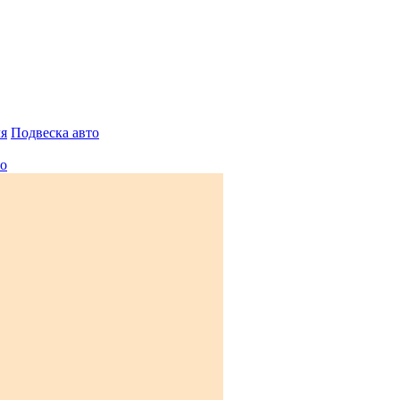
ля
Подвеска авто
то