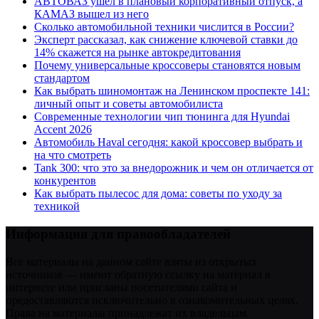
АВТОВАЗ ушел в плановый корпоративный отпуск, а
КАМАЗ вышел из него
Сколько автомобильной техники числится в России?
Эксперт рассказал, как снижение ключевой ставки до
14% скажется на рынке автокредитования
Почему универсальные кроссоверы становятся новым
стандартом
Как выбрать шиномонтаж на Ленинском проспекте 141:
личный опыт и советы автомобилиста
Современные технологии чип тюнинга для Hyundai
Accent 2026
Автомобиль Haval сегодня: какой кроссовер выбрать и
на что смотреть
Tank 300: что это за внедорожник и чем он отличается от
конкурентов
Как выбрать пылесос для дома: советы по уходу за
техникой
Информация для правообладателей
Все материалы на данном сайте взяты из открытых
источников — имеют обратную ссылку на материал в
интернете или присланы посетителями сайта и
предоставляются исключительно в ознакомительных целях.
Права на материалы принадлежат их владельцам.