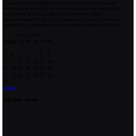
Администрация сайта ответственности за содержание
материала не несет. Если Вы обнаружили на нашем сайте
материалы, которые нарушают авторские права,
принадлежащие Вам, Вашей компании или организации,
пожалуйста, сообщите нам через форму обратной связи.
Август 2026
Пн
Вт
Ср
Чт
Пт
Сб
Вс
1
2
3
4
5
6
7
8
9
10
11
12
13
14
15
16
17
18
19
20
21
22
23
24
25
26
27
28
29
30
31
« Июл
Облако тегов