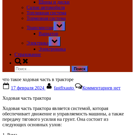
Шины и диски
Салон автомобиля
Топливная система
Тормозная система
Toggle
Трансмиссия
sub-
menu
Вариатор
Toggle
Электрика
sub-
menu
Электроника
Страхование
Toggle
search
Найти:
form
что такое ходовая часть в тракторе
Posted
By
к
17 февраля 2024
fastfixauto
Комментариев
нет
on
записи
что
Ходовая часть трактора
такое
ходовая
Ходовая часть трактора является системой, которая
часть
обеспечивает движение и управляемость машины, а также
в
передачу тягового усилия на грунт. Она состоит из
тракторе
следующих основных узлов:
1. Рама