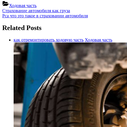
Ходовая часть
Навигация
Previous
Страхование автомобиля как груза
Post:
Next
Рса что это такое в страховании автомобиля
по
Post:
записям
Related Posts
как отремонтировать ходовую часть
Ходовая часть