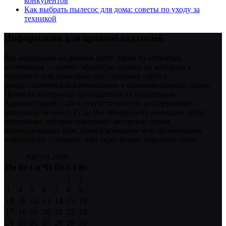
конкурентов
Как выбрать пылесос для дома: советы по уходу за
техникой
Информация для правообладателей
Все материалы на данном сайте взяты из открытых
источников — имеют обратную ссылку на материал в
интернете или присланы посетителями сайта и
предоставляются исключительно в ознакомительных целях.
Права на материалы принадлежат их владельцам.
Администрация сайта ответственности за содержание
материала не несет. Если Вы обнаружили на нашем сайте
материалы, которые нарушают авторские права,
принадлежащие Вам, Вашей компании или организации,
пожалуйста, сообщите нам через форму обратной связи.
Август 2026
Пн
Вт
Ср
Чт
Пт
Сб
Вс
1
2
3
4
5
6
7
8
9
10
11
12
13
14
15
16
17
18
19
20
21
22
23
24
25
26
27
28
29
30