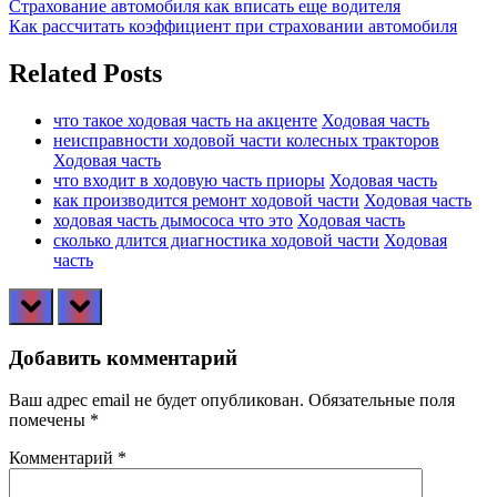
Навигация
Previous
Страхование автомобиля как вписать еще водителя
Post:
Next
Как рассчитать коэффициент при страховании автомобиля
по
Post:
записям
Related Posts
что такое ходовая часть на акценте
Ходовая часть
неисправности ходовой части колесных тракторов
Ходовая часть
что входит в ходовую часть приоры
Ходовая часть
как производится ремонт ходовой части
Ходовая часть
ходовая часть дымососа что это
Ходовая часть
сколько длится диагностика ходовой части
Ходовая
часть
prev
next
Добавить комментарий
Ваш адрес email не будет опубликован.
Обязательные поля
помечены
*
Комментарий
*