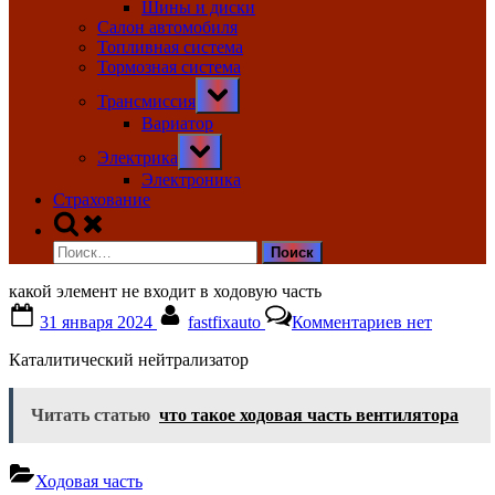
Шины и диски
Салон автомобиля
Топливная система
Тормозная система
Toggle
Трансмиссия
sub-
menu
Вариатор
Toggle
Электрика
sub-
menu
Электроника
Страхование
Toggle
search
Найти:
form
какой элемент не входит в ходовую часть
Posted
By
к
31 января 2024
fastfixauto
Комментариев
нет
on
записи
какой
Каталитический нейтрализатор
элемент
не
входит
Читать статью
что такое ходовая часть вентилятора
в
ходовую
часть
Ходовая часть