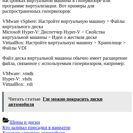
настройках виртуальной машины в гипервизоре или
программе виртуализации. Вот примеры для
распространенных гипервизоров:
VMware vSphere: Настройте виртуальную машину > Файлы
виртуального диска
Microsoft Hyper-V: Диспетчер Hyper-V > Свойства
виртуальной машины > Идеи о жестком диске
VirtualBox: Настройте виртуальную машину > Хранилище >
Файлы VDI
Файл диска виртуальной машины обычно имеет расширение
файла, связанное с используемым гипервизором, например:
VMware: .vmdk
Hyper-V: .vhdx
VirtualBox: .vdi
Читать статью
Где можно покрасить диски
автомобиля
Шины и диски
Навигация
Previous
Кто заливал присадки в вариатор
Post:
Next
Колледж электрик автомобиля