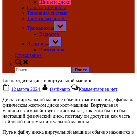
Шины и диски
Салон автомобиля
Топливная система
Тормозная система
Toggle
Трансмиссия
sub-
menu
Вариатор
Toggle
Электрика
sub-
menu
Электроника
Страхование
Toggle
search
Найти:
form
Где находится диск в виртуальной машине
Posted
By
к
12 марта 2024
fastfixauto
Комментариев
нет
on
записи
Где
Диск в виртуальной машине обычно хранится в виде файла на
находится
физическом жестком диске хост-машины. Виртуальная
диск
машина взаимодействует с диском так, как если бы это был
в
настоящий физический диск, поэтому он доступен как часть
виртуальной
файловой системы виртуальной машины.
машине
Путь к файлу диска виртуальной машины обычно находится в