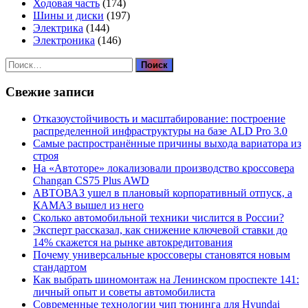
Ходовая часть
(174)
Шины и диски
(197)
Электрика
(144)
Электроника
(146)
Найти:
Свежие записи
Отказоустойчивость и масштабирование: построение
распределенной инфраструктуры на базе ALD Pro 3.0
Самые распространённые причины выхода вариатора из
строя
На «Автоторе» локализовали производство кроссовера
Changan CS75 Plus AWD
АВТОВАЗ ушел в плановый корпоративный отпуск, а
КАМАЗ вышел из него
Сколько автомобильной техники числится в России?
Эксперт рассказал, как снижение ключевой ставки до
14% скажется на рынке автокредитования
Почему универсальные кроссоверы становятся новым
стандартом
Как выбрать шиномонтаж на Ленинском проспекте 141:
личный опыт и советы автомобилиста
Современные технологии чип тюнинга для Hyundai