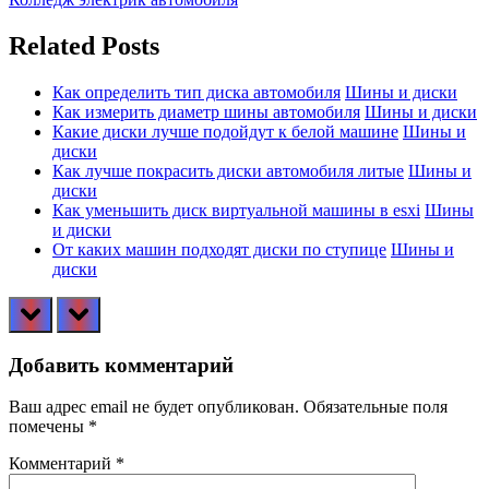
по
Post:
записям
Related Posts
Как определить тип диска автомобиля
Шины и диски
Как измерить диаметр шины автомобиля
Шины и диски
Какие диски лучше подойдут к белой машине
Шины и
диски
Как лучше покрасить диски автомобиля литые
Шины и
диски
Как уменьшить диск виртуальной машины в esxi
Шины
и диски
От каких машин подходят диски по ступице
Шины и
диски
prev
next
Добавить комментарий
Ваш адрес email не будет опубликован.
Обязательные поля
помечены
*
Комментарий
*