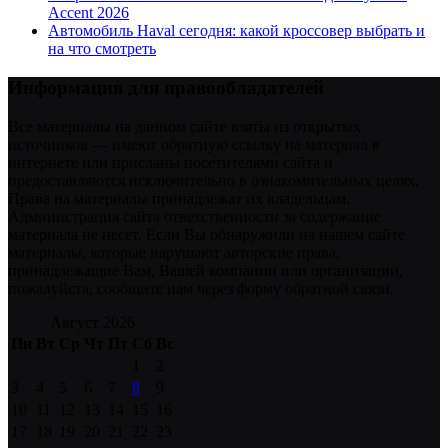
Accent 2026
Автомобиль Haval сегодня: какой кроссовер выбрать и
на что смотреть
Информация для правообладателей
Все материалы на данном сайте взяты из открытых
источников — имеют обратную ссылку на материал в
интернете или присланы посетителями сайта и
предоставляются исключительно в ознакомительных целях.
Права на материалы принадлежат их владельцам.
Администрация сайта ответственности за содержание
материала не несет. Если Вы обнаружили на нашем сайте
материалы, которые нарушают авторские права,
принадлежащие Вам, Вашей компании или организации,
пожалуйста, сообщите нам через форму обратной связи.
Август 2026
Пн
Вт
Ср
Чт
Пт
Сб
Вс
1
2
3
4
5
6
7
8
9
10
11
12
13
14
15
16
17
18
19
20
21
22
23