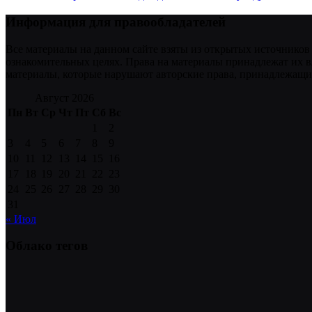
Информация для правообладателей
Все материалы на данном сайте взяты из открытых источников
ознакомительных целях. Права на материалы принадлежат их в
материалы, которые нарушают авторские права, принадлежащие
Август 2026
Пн
Вт
Ср
Чт
Пт
Сб
Вс
1
2
3
4
5
6
7
8
9
10
11
12
13
14
15
16
17
18
19
20
21
22
23
24
25
26
27
28
29
30
31
« Июл
Облако тегов