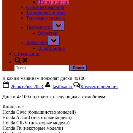
Шины и диски
Салон автомобиля
Топливная система
Тормозная система
Toggle
Трансмиссия
sub-
menu
Вариатор
Toggle
Электрика
sub-
menu
Электроника
Страхование
Toggle
search
Найти:
form
К каким машинам подходят диски 4х100
Posted
By
к
26 октября 2023
fastfixauto
Комментариев
нет
on
записи
К
Диски 4×100 подходят к следующим автомобилям:
каким
машинам
Японские:
подходят
Honda Civic (большинство моделей)
диски
Honda Accord (некоторые модели)
4х100
Honda CR-V (некоторые модели)
Honda Fit (некоторые модели)