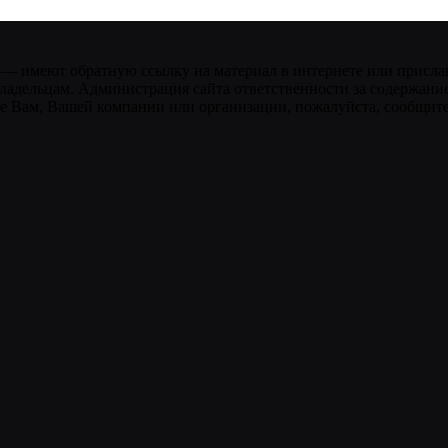
 — имеют обратную ссылку на материал в интернете или присла
ладельцам. Администрация сайта ответственности за содержание
 Вам, Вашей компании или организации, пожалуйста, сообщите 