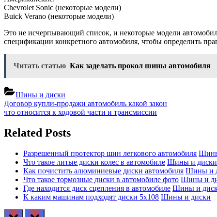
Chevrolet Sonic (некоторые модели)
Buick Verano (некоторые модели)
Это не исчерпывающий список, и некоторые модели автомобилей
спецификации конкретного автомобиля, чтобы определить пра
Читать статью
Как заделать прокол шины автомобиля
Шины и диски
Навигация
Previous
Договор купли-продажи автомобиль какой закон
Post:
Next
что относится к ходовой части и трансмиссии
по
Post:
записям
Related Posts
Разрешенный протектор шин легкового автомобиля
Шины
Что такое литые диски колес в автомобиле
Шины и диски
Как почистить алюминиевые диски автомобиля
Шины и 
Что такое тормозные диски в автомобиле фото
Шины и д
Где находится диск сцепления в автомобиле
Шины и дис
К каким машинам подходят диски 5х108
Шины и диски
prev
next