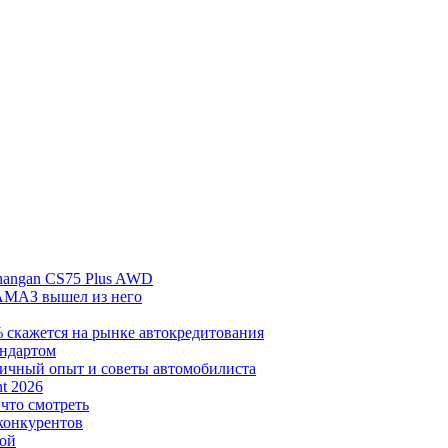
hangan CS75 Plus AWD
АМАЗ вышел из него
% скажется на рынке автокредитования
андартом
личный опыт и советы автомобилиста
t 2026
 что смотреть
 конкурентов
кой