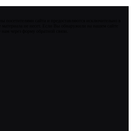
ны посетителями сайта и предоставляются исключительно в
 материала не несет. Если Вы обнаружили на нашем сайте
нам через форму обратной связи.