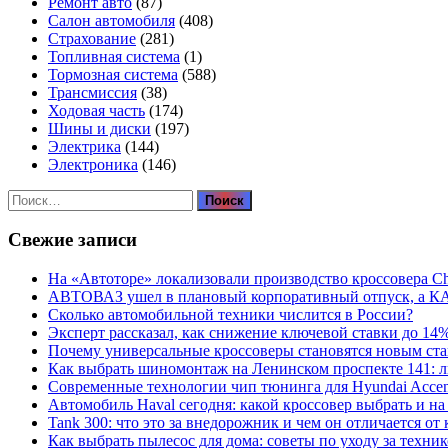
Ремонт авто
(87)
Салон автомобиля
(408)
Страхование
(281)
Топливная система
(1)
Тормозная система
(588)
Трансмиссия
(38)
Ходовая часть
(174)
Шины и диски
(197)
Электрика
(144)
Электроника
(146)
Найти:
Свежие записи
На «Автоторе» локализовали производство кроссовера C
АВТОВАЗ ушел в плановый корпоративный отпуск, а К
Сколько автомобильной техники числится в России?
Эксперт рассказал, как снижение ключевой ставки до 14
Почему универсальные кроссоверы становятся новым ст
Как выбрать шиномонтаж на Ленинском проспекте 141: 
Современные технологии чип тюнинга для Hyundai Accen
Автомобиль Haval сегодня: какой кроссовер выбрать и на
Tank 300: что это за внедорожник и чем он отличается от
Как выбрать пылесос для дома: советы по уходу за техни