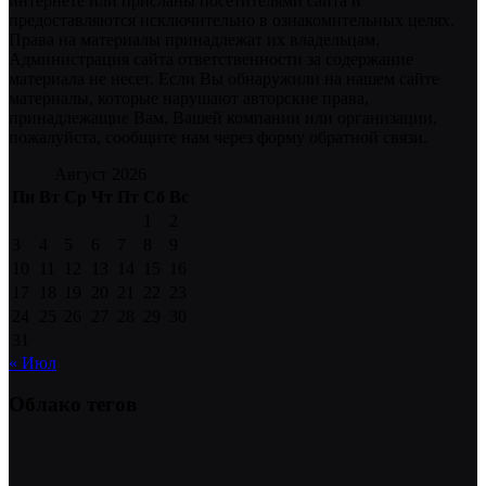
интернете или присланы посетителями сайта и
предоставляются исключительно в ознакомительных целях.
Права на материалы принадлежат их владельцам.
Администрация сайта ответственности за содержание
материала не несет. Если Вы обнаружили на нашем сайте
материалы, которые нарушают авторские права,
принадлежащие Вам, Вашей компании или организации,
пожалуйста, сообщите нам через форму обратной связи.
Август 2026
Пн
Вт
Ср
Чт
Пт
Сб
Вс
1
2
3
4
5
6
7
8
9
10
11
12
13
14
15
16
17
18
19
20
21
22
23
24
25
26
27
28
29
30
31
« Июл
Облако тегов