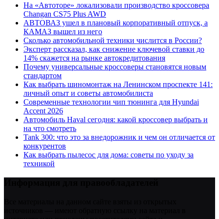
На «Автоторе» локализовали производство кроссовера
Changan CS75 Plus AWD
АВТОВАЗ ушел в плановый корпоративный отпуск, а
КАМАЗ вышел из него
Сколько автомобильной техники числится в России?
Эксперт рассказал, как снижение ключевой ставки до
14% скажется на рынке автокредитования
Почему универсальные кроссоверы становятся новым
стандартом
Как выбрать шиномонтаж на Ленинском проспекте 141:
личный опыт и советы автомобилиста
Современные технологии чип тюнинга для Hyundai
Accent 2026
Автомобиль Haval сегодня: какой кроссовер выбрать и
на что смотреть
Tank 300: что это за внедорожник и чем он отличается от
конкурентов
Как выбрать пылесос для дома: советы по уходу за
техникой
Информация для правообладателей
Все материалы на данном сайте взяты из открытых
источников — имеют обратную ссылку на материал в