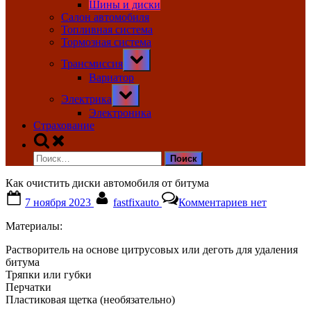
Шины и диски
Салон автомобиля
Топливная система
Тормозная система
Toggle
Трансмиссия
sub-
menu
Вариатор
Toggle
Электрика
sub-
menu
Электроника
Страхование
Toggle
search
Найти:
form
Как очистить диски автомобиля от битума
Posted
By
к
7 ноября 2023
fastfixauto
Комментариев
нет
on
записи
Как
Материалы:
очистить
диски
Растворитель на основе цитрусовых или деготь для удаления
автомобиля
битума
от
Тряпки или губки
битума
Перчатки
Пластиковая щетка (необязательно)