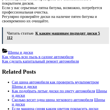
покрытием дисков.
Если у вас серьезные пятна битума, возможно, потребуется
профессиональная очистка.
Регулярно проверяйте диски на наличие пятен битума и
своевременно их очищайте.
Читать статью
К каким машинам подходят диски 5
112
Шины и диски
Навигация
Previous
Как убрать всю пыль в салоне автомобиля
Post:
Next
Как сделать капитальный ремонт автомобиля
по
Post:
записям
Related Posts
Can шина автомобиля как проверить мультиметром
Шины и диски
Как подобрать литые диски по цвету автомобиля
Шины
и диски
Сколько весит одна шина легкового автомобиля
Шины
и диски
Если машина синяя каким цветом покрасить диски