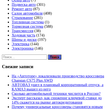
Обзор авто
(7)
Подвеска авто
(301)
Ремонт авто
(87)
Салон автомобиля
(408)
Страхование
(281)
Топливная система
(1)
Тормозная система
(588)
Трансмиссия
(38)
Ходовая часть
(174)
Шины и диски
(197)
Электрика
(144)
Электроника
(146)
Найти:
Свежие записи
На «Автоторе» локализовали производство кроссовера
Changan CS75 Plus AWD
АВТОВАЗ ушел в плановый корпоративный отпуск, а
КАМАЗ вышел из него
Сколько автомобильной техники числится в России?
Эксперт рассказал, как снижение ключевой ставки до
14% скажется на рынке автокредитования
Почему универсальные кроссоверы становятся новым