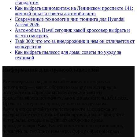
стандартом
Как выбрать шиномонтаж на Ленинском проспекте 141:
личный опыт и советы автомобилиста
Современные технологии чип тюнинга для Hyundai
Accent 2026
Автомобиль Haval сегодня: какой кроссовер выбрать и
на что смотреть
Tank 300: что это за внедорожник и чем он отличается от
конкурентов
Как выбрать пылесос для дома: советы по уходу за
техникой
Информация для правообладателей
Все материалы на данном сайте взяты из открытых
источников — имеют обратную ссылку на материал в
интернете или присланы посетителями сайта и
предоставляются исключительно в ознакомительных целях.
Права на материалы принадлежат их владельцам.
Администрация сайта ответственности за содержание
материала не несет. Если Вы обнаружили на нашем сайте
материалы, которые нарушают авторские права,
принадлежащие Вам, Вашей компании или организации,
пожалуйста, сообщите нам через форму обратной связи.