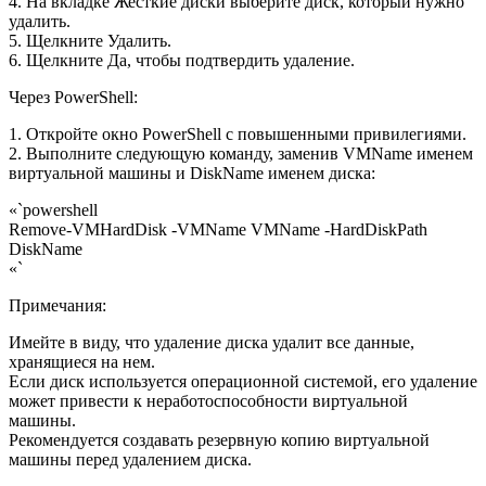
4. На вкладке Жесткие диски выберите диск, который нужно
удалить.
5. Щелкните Удалить.
6. Щелкните Да, чтобы подтвердить удаление.
Через PowerShell:
1. Откройте окно PowerShell с повышенными привилегиями.
2. Выполните следующую команду, заменив VMName именем
виртуальной машины и DiskName именем диска:
«`powershell
Remove-VMHardDisk -VMName VMName -HardDiskPath
DiskName
«`
Примечания:
Имейте в виду, что удаление диска удалит все данные,
хранящиеся на нем.
Если диск используется операционной системой, его удаление
может привести к неработоспособности виртуальной
машины.
Рекомендуется создавать резервную копию виртуальной
машины перед удалением диска.