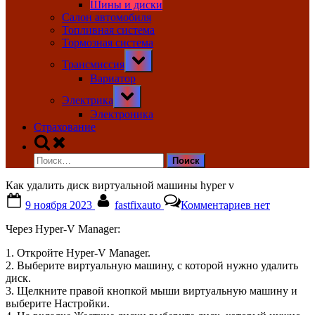
Шины и диски
Салон автомобиля
Топливная система
Тормозная система
Toggle
Трансмиссия
sub-
menu
Вариатор
Toggle
Электрика
sub-
menu
Электроника
Страхование
Toggle
search
Найти:
form
Как удалить диск виртуальной машины hyper v
Posted
By
к
9 ноября 2023
fastfixauto
Комментариев
нет
on
записи
Как
Через Hyper-V Manager:
удалить
диск
1. Откройте Hyper-V Manager.
виртуальной
2. Выберите виртуальную машину, с которой нужно удалить
машины
диск.
hyper
3. Щелкните правой кнопкой мыши виртуальную машину и
v
выберите Настройки.