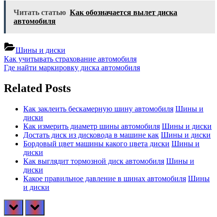
Читать статью
Как обозначается вылет диска
автомобиля
Шины и диски
Навигация
Previous
Как учитывать страхование автомобиля
Post:
Next
Где найти маркировку диска автомобиля
по
Post:
записям
Related Posts
Как заклеить бескамерную шину автомобиля
Шины и
диски
Как измерить диаметр шины автомобиля
Шины и диски
Достать диск из дисковода в машине как
Шины и диски
Бордовый цвет машины какого цвета диски
Шины и
диски
Как выглядит тормозной диск автомобиля
Шины и
диски
Какое правильное давление в шинах автомобиля
Шины
и диски
prev
next