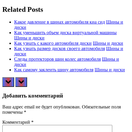
по
Post:
записям
Related Posts
Какое давление в шинах автомобиля киа сид
Шины и
диски
Как уменьшить объем диска виртуальной машины
Шины и диски
Как узнать с какого автомобиля диски
Шины и диски
Как узнать размер дисков своего автомобиля
Шины и
диски
Следы протекторов шин колес автомобиля
Шины и
диски
Как самому заклеить шину автомобиля
Шины и диски
prev
next
Добавить комментарий
Ваш адрес email не будет опубликован.
Обязательные поля
помечены
*
Комментарий
*