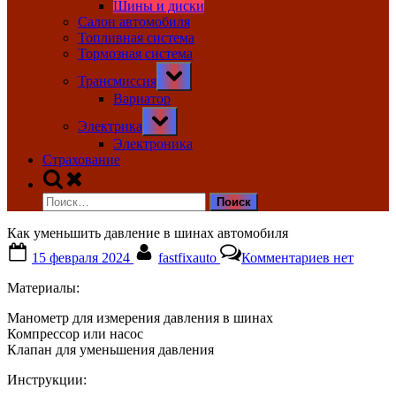
Шины и диски
Салон автомобиля
Топливная система
Тормозная система
Toggle
Трансмиссия
sub-
menu
Вариатор
Toggle
Электрика
sub-
menu
Электроника
Страхование
Toggle
search
Найти:
form
Как уменьшить давление в шинах автомобиля
Posted
By
к
15 февраля 2024
fastfixauto
Комментариев
нет
on
записи
Как
Материалы:
уменьшить
давление
Манометр для измерения давления в шинах
в
Компрессор или насос
шинах
Клапан для уменьшения давления
автомобил
Инструкции: