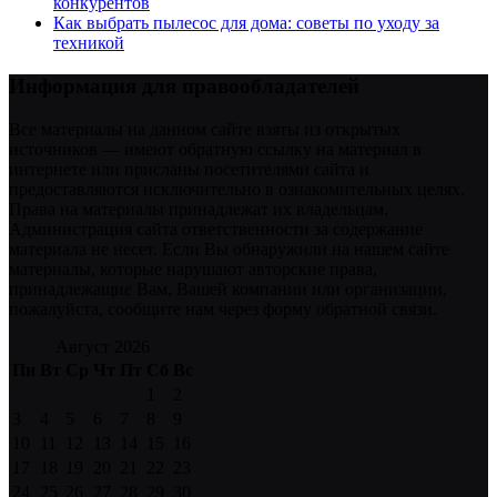
конкурентов
Как выбрать пылесос для дома: советы по уходу за
техникой
Информация для правообладателей
Все материалы на данном сайте взяты из открытых
источников — имеют обратную ссылку на материал в
интернете или присланы посетителями сайта и
предоставляются исключительно в ознакомительных целях.
Права на материалы принадлежат их владельцам.
Администрация сайта ответственности за содержание
материала не несет. Если Вы обнаружили на нашем сайте
материалы, которые нарушают авторские права,
принадлежащие Вам, Вашей компании или организации,
пожалуйста, сообщите нам через форму обратной связи.
Август 2026
Пн
Вт
Ср
Чт
Пт
Сб
Вс
1
2
3
4
5
6
7
8
9
10
11
12
13
14
15
16
17
18
19
20
21
22
23
24
25
26
27
28
29
30