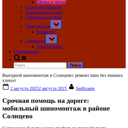
Шины и диски
Салон автомобиля
Топливная система
Тормозная система
Toggle
Трансмиссия
sub-
menu
Вариатор
Toggle
Электрика
sub-
menu
Электроника
Страхование
Toggle
search
Найти:
form
Выездной шиномонтаж в Солнцево: ремонт шин без лишних
хлопот
Posted
By
2 августа 2025
2 августа 2025
fastfixauto
on
Срочная помощь на дороге:
мобильный шиномонтаж в районе
Солнцево