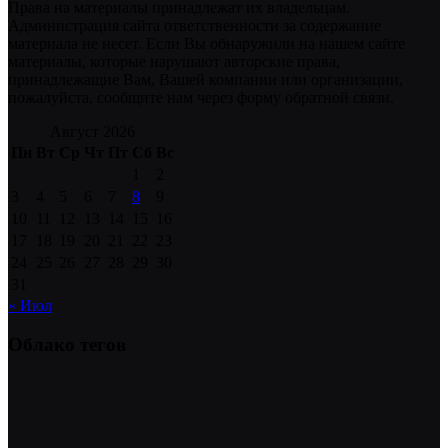
Права на материалы принадлежат их владельцам.
Администрация сайта ответственности за содержание
материала не несет. Если Вы обнаружили на нашем сайте
материалы, которые нарушают авторские права,
принадлежащие Вам, Вашей компании или организации,
пожалуйста, сообщите нам через форму обратной связи.
Август 2026
Пн
Вт
Ср
Чт
Пт
Сб
Вс
1
2
3
4
5
6
7
8
9
10
11
12
13
14
15
16
17
18
19
20
21
22
23
24
25
26
27
28
29
30
31
« Июл
Облако тегов