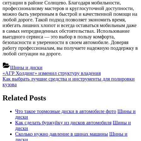
ситуации в районе Солнцево. Благодаря мобильности,
профессионализму мастеров и круглосуточной доступности,
можно быть уверенным в быстрой и качественной помощи на
любой дороге. Такой подход позволяет экономить время,
избегать лишних хлопот и всегда оставаться мобильным даже
в самых непредвиденных обстоятельствах. Использование
выездного сервиса — это выбор в пользу комфорта,
безопасности и уверенности в своем автомобиле. Доверяя
работу профессионалам, вы получаете надежную поддержку в
любой ситуации на дороге.
Шины и диски
Навигация
Previous
«АГР Холдинг» изменил структуру владения
Post:
Next
Как выбрать лучшие средства и инструменты для полировки
по
Post:
кузова
записям
Related Posts
Что такое тормозные диски в автомобиле фото
Шины и
диски
Как сделать буржуйку из дисков автомобиля
Шины и
диски
Сколько нужно давление в шинах машины
Шины и
диски