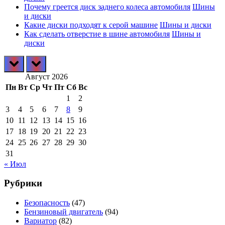
Почему греется диск заднего колеса автомобиля
Шины
и диски
Какие диски подходят к серой машине
Шины и диски
Как сделать отверстие в шине автомобиля
Шины и
диски
prev
next
Август 2026
Пн
Вт
Ср
Чт
Пт
Сб
Вс
1
2
3
4
5
6
7
8
9
10
11
12
13
14
15
16
17
18
19
20
21
22
23
24
25
26
27
28
29
30
31
« Июл
Рубрики
Безопасность
(47)
Бензиновый двигатель
(94)
Вариатор
(82)