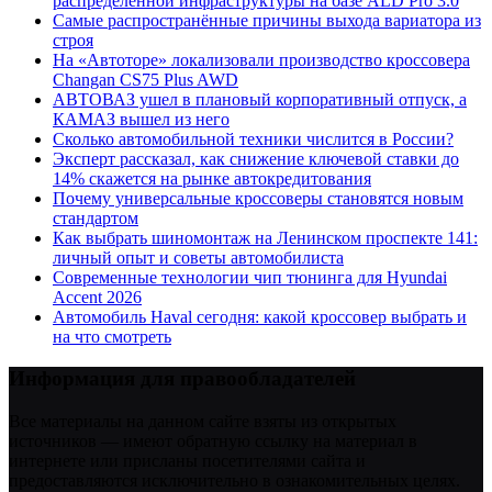
распределенной инфраструктуры на базе ALD Pro 3.0
Самые распространённые причины выхода вариатора из
строя
На «Автоторе» локализовали производство кроссовера
Changan CS75 Plus AWD
АВТОВАЗ ушел в плановый корпоративный отпуск, а
КАМАЗ вышел из него
Сколько автомобильной техники числится в России?
Эксперт рассказал, как снижение ключевой ставки до
14% скажется на рынке автокредитования
Почему универсальные кроссоверы становятся новым
стандартом
Как выбрать шиномонтаж на Ленинском проспекте 141:
личный опыт и советы автомобилиста
Современные технологии чип тюнинга для Hyundai
Accent 2026
Автомобиль Haval сегодня: какой кроссовер выбрать и
на что смотреть
Информация для правообладателей
Все материалы на данном сайте взяты из открытых
источников — имеют обратную ссылку на материал в
интернете или присланы посетителями сайта и
предоставляются исключительно в ознакомительных целях.