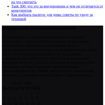
на что смотреть
Tank 300: что это за внедорожник и чем он отличается от
конкурентов
Как выбрать пылесос для дома: советы по уходу за
техникой
Информация для правообладателей
Все материалы на данном сайте взяты из открытых
источников — имеют обратную ссылку на материал в
интернете или присланы посетителями сайта и
предоставляются исключительно в ознакомительных целях.
Права на материалы принадлежат их владельцам.
Администрация сайта ответственности за содержание
материала не несет. Если Вы обнаружили на нашем сайте
материалы, которые нарушают авторские права,
принадлежащие Вам, Вашей компании или организации,
пожалуйста, сообщите нам через форму обратной связи.
Август 2026
Пн
Вт
Ср
Чт
Пт
Сб
Вс
1
2
3
4
5
6
7
8
9
10
11
12
13
14
15
16