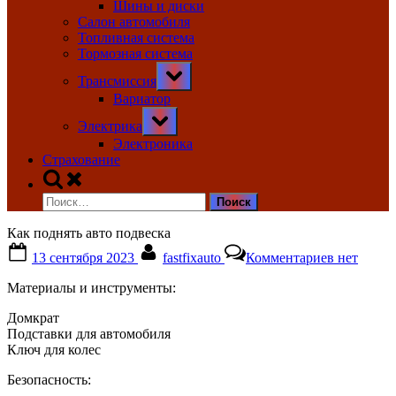
Шины и диски
Салон автомобиля
Топливная система
Тормозная система
Toggle
Трансмиссия
sub-
menu
Вариатор
Toggle
Электрика
sub-
menu
Электроника
Страхование
Toggle
search
Найти:
form
Как поднять авто подвеска
Posted
By
к
13 сентября 2023
fastfixauto
Комментариев
нет
on
записи
Как
Материалы и инструменты:
поднять
авто
Домкрат
подвеска
Подставки для автомобиля
Ключ для колес
Безопасность: