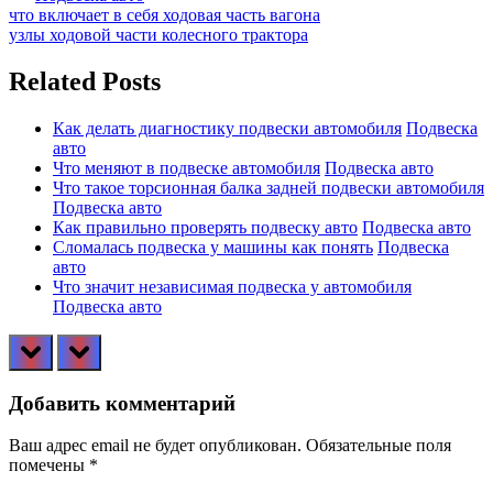
Навигация
Previous
что включает в себя ходовая часть вагона
Post:
Next
узлы ходовой части колесного трактора
по
Post:
записям
Related Posts
Как делать диагностику подвески автомобиля
Подвеска
авто
Что меняют в подвеске автомобиля
Подвеска авто
Что такое торсионная балка задней подвески автомобиля
Подвеска авто
Как правильно проверять подвеску авто
Подвеска авто
Сломалась подвеска у машины как понять
Подвеска
авто
Что значит независимая подвеска у автомобиля
Подвеска авто
prev
next
Добавить комментарий
Ваш адрес email не будет опубликован.
Обязательные поля
помечены
*