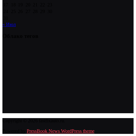
17
18
19
20
21
22
23
24
25
26
27
28
29
30
31
« Июл
Облако тегов
Copyright © 2026 fastfixauto.ru.
Powered by
PressBook News WordPress theme