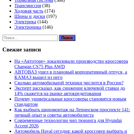
Тормозная система
(588)
Трансмиссия
(38)
Ходовая часть
(174)
Шины и диски
(197)
Электрика
(144)
Электроника
(146)
Найти:
Свежие записи
На «Автоторе» локализовали производство кроссовера
Changan CS75 Plus AWD
АВТОВАЗ ушел в плановый корпоративный отпуск, а
КАМАЗ вышел из него
Сколько автомобильной техники числится в России?
Эксперт рассказал, как снижение ключевой ставки до
14% скажется на рынке автокредитования
Почему универсальные кроссоверы становятся новым
стандартом
Как выбрать шиномонтаж на Ленинском проспекте 141:
личный опыт и советы автомобилиста
Современные технологии чип тюнинга для Hyundai
Accent 2026
Автомобиль Haval сегодня: какой кроссовер выбрать и