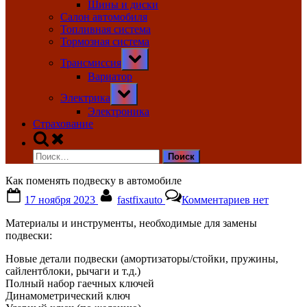
Шины и диски
Салон автомобиля
Топливная система
Тормозная система
Toggle
Трансмиссия
sub-
menu
Вариатор
Toggle
Электрика
sub-
menu
Электроника
Страхование
Toggle
search
Найти:
form
Как поменять подвеску в автомобиле
Posted
By
к
17 ноября 2023
fastfixauto
Комментариев
нет
on
записи
Как
Материалы и инструменты, необходимые для замены
поменять
подвески:
подвеску
в
Новые детали подвески (амортизаторы/стойки, пружины,
автомобиле
сайлентблоки, рычаги и т.д.)
Полный набор гаечных ключей
Динамометрический ключ