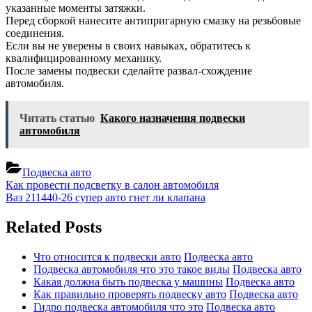
указанные моменты затяжки.
Перед сборкой нанесите антипригарную смазку на резьбовые
соединения.
Если вы не уверены в своих навыках, обратитесь к
квалифицированному механику.
После замены подвески сделайте развал-схождение
автомобиля.
Читать статью
Какого назначения подвески
автомобиля
Подвеска авто
Навигация
Previous
Как провести подсветку в салон автомобиля
Post:
Next
Ваз 211440-26 супер авто гнет ли клапана
по
Post:
записям
Related Posts
Что относится к подвески авто
Подвеска авто
Подвеска автомобиля что это такое виды
Подвеска авто
Какая должна быть подвеска у машины
Подвеска авто
Как правильно проверять подвеску авто
Подвеска авто
Гидро подвеска автомобиля что это
Подвеска авто