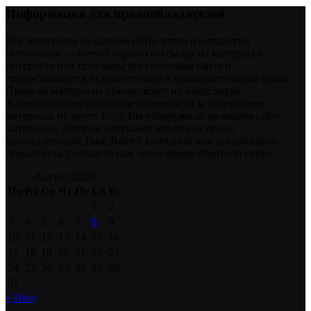
Информация для правообладателей
Все материалы на данном сайте взяты из открытых
источников — имеют обратную ссылку на материал в
интернете или присланы посетителями сайта и
предоставляются исключительно в ознакомительных целях.
Права на материалы принадлежат их владельцам.
Администрация сайта ответственности за содержание
материала не несет. Если Вы обнаружили на нашем сайте
материалы, которые нарушают авторские права,
принадлежащие Вам, Вашей компании или организации,
пожалуйста, сообщите нам через форму обратной связи.
Август 2026
Пн
Вт
Ср
Чт
Пт
Сб
Вс
1
2
3
4
5
6
7
8
9
10
11
12
13
14
15
16
17
18
19
20
21
22
23
24
25
26
27
28
29
30
31
« Июл