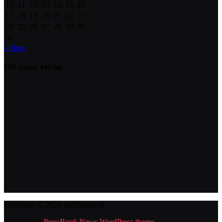
10
11
12
13
14
15
16
17
18
19
20
21
22
23
24
25
26
27
28
29
30
31
« Июл
Облако тегов
Copyright © 2026 fastfixauto.ru.
Powered by
PressBook News WordPress theme