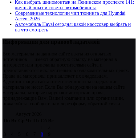
Как выбрать шиномонтаж на Ленинском проспекте 141:
личный опыт и советы автомобилиста
Современные технологии чип тюнинга для Hyundai
Accent 2026
Автомобиль Haval сегодня: какой кроссовер выбрать и
на что смотреть
Информация для правообладателей
Все материалы на данном сайте взяты из открытых
источников — имеют обратную ссылку на материал в
интернете или присланы посетителями сайта и
предоставляются исключительно в ознакомительных целях.
Права на материалы принадлежат их владельцам.
Администрация сайта ответственности за содержание
материала не несет. Если Вы обнаружили на нашем сайте
материалы, которые нарушают авторские права,
принадлежащие Вам, Вашей компании или организации,
пожалуйста, сообщите нам через форму обратной связи.
Август 2026
Пн
Вт
Ср
Чт
Пт
Сб
Вс
1
2
3
4
5
6
7
8
9