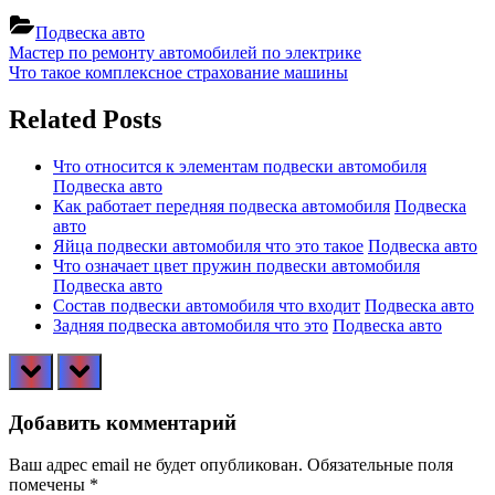
Подвеска авто
Навигация
Previous
Мастер по ремонту автомобилей по электрике
Post:
Next
Что такое комплексное страхование машины
по
Post:
записям
Related Posts
Что относится к элементам подвески автомобиля
Подвеска авто
Как работает передняя подвеска автомобиля
Подвеска
авто
Яйца подвески автомобиля что это такое
Подвеска авто
Что означает цвет пружин подвески автомобиля
Подвеска авто
Состав подвески автомобиля что входит
Подвеска авто
Задняя подвеска автомобиля что это
Подвеска авто
prev
next
Добавить комментарий
Ваш адрес email не будет опубликован.
Обязательные поля
помечены
*