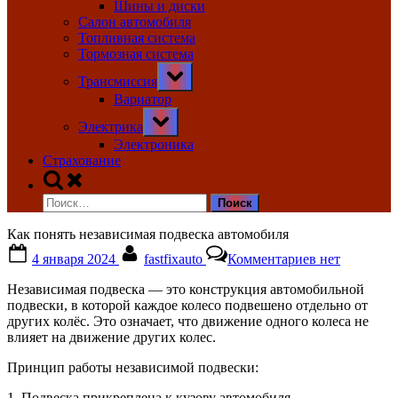
Шины и диски
Салон автомобиля
Топливная система
Тормозная система
Toggle
Трансмиссия
sub-
menu
Вариатор
Toggle
Электрика
sub-
menu
Электроника
Страхование
Toggle
search
Найти:
form
Как понять независимая подвеска автомобиля
Posted
By
к
4 января 2024
fastfixauto
Комментариев
нет
on
записи
Как
Независимая подвеска — это конструкция автомобильной
понять
подвески, в которой каждое колесо подвешено отдельно от
независимая
других колёс. Это означает, что движение одного колеса не
подвеска
влияет на движение других колес.
автомобиля
Принцип работы независимой подвески:
1. Подвеска прикреплена к кузову автомобиля.