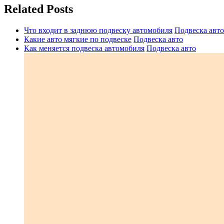
записям
Related Posts
Что входит в заднюю подвеску автомобиля
Подвеска авто
Какие авто мягкие по подвеске
Подвеска авто
Как меняется подвеска автомобиля
Подвеска авто