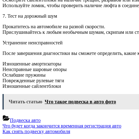
Используйте ломик, чтобы проверить наличие люфта в соедине
7. Тест на дорожный шум
Прокатитесь на автомобиле на разной скорости.
Прислушивайтесь к любым необычным шумам, скрипам или стук
Устранение неисправностей
После завершения диагностики вы сможете определить, какие 
Изношенные амортизаторы
Неисправные шаровые опоры
Ослабшие пружины
Поврежденные рулевые тяги
Изношенные сайлентблоки
Читать статью
Что такое подвеска в авто фото
Подвеска авто
Навигация
Previous
Что будет когда закончится временная регистрация авто
Post:
Next
Как снять подвеску автомобиля
по
Post: