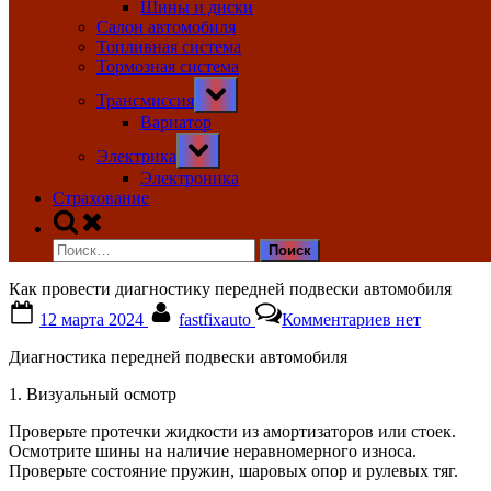
Шины и диски
Салон автомобиля
Топливная система
Тормозная система
Toggle
Трансмиссия
sub-
menu
Вариатор
Toggle
Электрика
sub-
menu
Электроника
Страхование
Toggle
search
Найти:
form
Как провести диагностику передней подвески автомобиля
Posted
By
к
12 марта 2024
fastfixauto
Комментариев
нет
on
записи
Как
Диагностика передней подвески автомобиля
провести
диагностику
1. Визуальный осмотр
передней
подвески
Проверьте протечки жидкости из амортизаторов или стоек.
автомобиля
Осмотрите шины на наличие неравномерного износа.
Проверьте состояние пружин, шаровых опор и рулевых тяг.