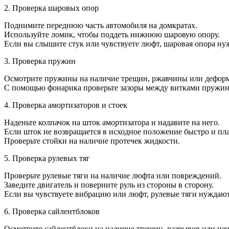
2. Проверка шаровых опор
Поднимите переднюю часть автомобиля на домкратах.
Используйте ломик, чтобы поддеть нижнюю шаровую опору.
Если вы слышите стук или чувствуете люфт, шаровая опора нуж
3. Проверка пружин
Осмотрите пружины на наличие трещин, ржавчины или дефор
С помощью фонарика проверьте зазоры между витками пружин.
4. Проверка амортизаторов и стоек
Наденьте колпачок на шток амортизатора и надавите на него.
Если шток не возвращается в исходное положение быстро и пла
Проверьте стойки на наличие протечек жидкости.
5. Проверка рулевых тяг
Проверьте рулевые тяги на наличие люфта или повреждений.
Заведите двигатель и поверните руль из стороны в сторону.
Если вы чувствуете вибрацию или люфт, рулевые тяги нуждают
6. Проверка сайлентблоков
Осмотрите сайлентблоки на наличие трещин, разрывов или изн