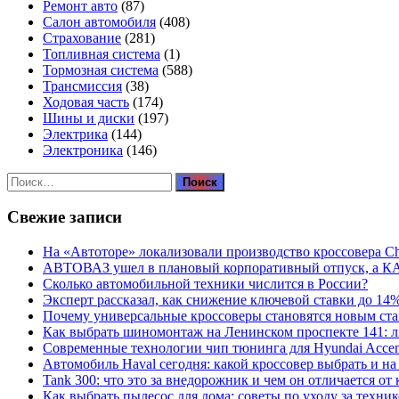
Ремонт авто
(87)
Салон автомобиля
(408)
Страхование
(281)
Топливная система
(1)
Тормозная система
(588)
Трансмиссия
(38)
Ходовая часть
(174)
Шины и диски
(197)
Электрика
(144)
Электроника
(146)
Найти:
Свежие записи
На «Автоторе» локализовали производство кроссовера C
АВТОВАЗ ушел в плановый корпоративный отпуск, а К
Сколько автомобильной техники числится в России?
Эксперт рассказал, как снижение ключевой ставки до 14
Почему универсальные кроссоверы становятся новым ст
Как выбрать шиномонтаж на Ленинском проспекте 141: 
Современные технологии чип тюнинга для Hyundai Accen
Автомобиль Haval сегодня: какой кроссовер выбрать и на
Tank 300: что это за внедорожник и чем он отличается от
Как выбрать пылесос для дома: советы по уходу за техни