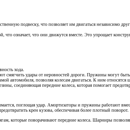
ственную подвеску, что позволяет им двигаться независимо друг
й, что означает, что они движутся вместе. Это упрощает констр
ность хода.
ют смягчить удары от неровностей дороги. Пружины могут быт
ой автомобиля, позволяя колесам двигаться. К ним относятся ш
зины, соединяющая передние колеса, которая помогает предотвр
имается, поглощая удар. Амортизаторы и пружины работают вмест
редотвратить крен кузова, обеспечивая более плотный поворот.
 тягам, которые поворачивают передние колеса. Шарниры позвол