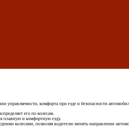
нии управляемости, комфорта при езде и безопасности автомоб
я
спределяет его по колесам.
я плавную и комфортную езду.
едними колесами, позволяя водителю менять направление автом