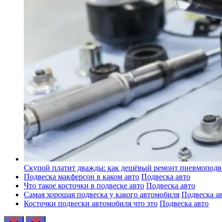
Скупой платит дважды: как дешёвый ремонт пневмоподв
Подвеска макферсон в каком авто
Подвеска авто
Что такое косточки в подвеске авто
Подвеска авто
Самая хорошая подвеска у какого автомобиля
Подвеска а
Косточки подвески автомобиля что это
Подвеска авто
prev
next