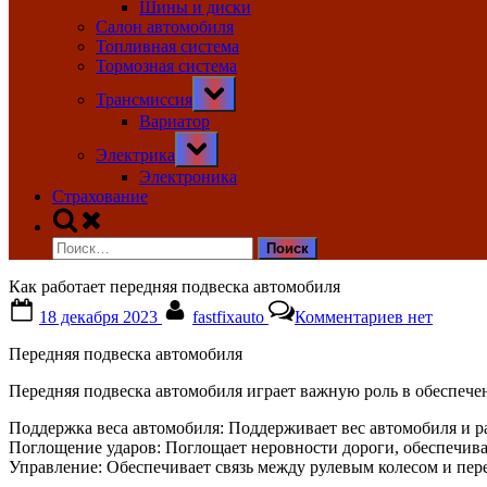
Шины и диски
Салон автомобиля
Топливная система
Тормозная система
Toggle
Трансмиссия
sub-
menu
Вариатор
Toggle
Электрика
sub-
menu
Электроника
Страхование
Toggle
search
Найти:
form
Как работает передняя подвеска автомобиля
Posted
By
к
18 декабря 2023
fastfixauto
Комментариев
нет
on
записи
Как
Передняя подвеска автомобиля
работает
передняя
Передняя подвеска автомобиля играет важную роль в обеспече
подвеска
автомобил
Поддержка веса автомобиля: Поддерживает вес автомобиля и ра
Поглощение ударов: Поглощает неровности дороги, обеспечива
Управление: Обеспечивает связь между рулевым колесом и пер