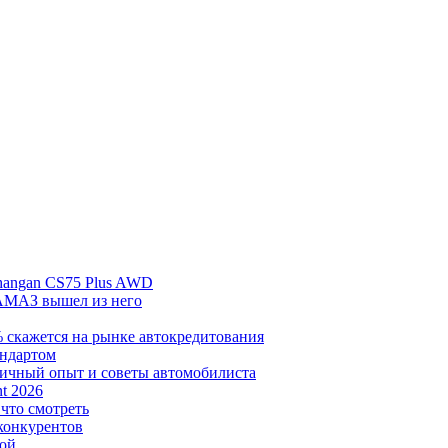
hangan CS75 Plus AWD
АМАЗ вышел из него
% скажется на рынке автокредитования
андартом
личный опыт и советы автомобилиста
t 2026
 что смотреть
 конкурентов
кой