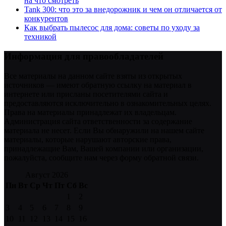
на что смотреть
Tank 300: что это за внедорожник и чем он отличается от
конкурентов
Как выбрать пылесос для дома: советы по уходу за
техникой
Информация для правообладателей
Все материалы на данном сайте взяты из открытых
источников — имеют обратную ссылку на материал в
интернете или присланы посетителями сайта и
предоставляются исключительно в ознакомительных целях.
Права на материалы принадлежат их владельцам.
Администрация сайта ответственности за содержание
материала не несет. Если Вы обнаружили на нашем сайте
материалы, которые нарушают авторские права,
принадлежащие Вам, Вашей компании или организации,
пожалуйста, сообщите нам через форму обратной связи.
Август 2026
Пн
Вт
Ср
Чт
Пт
Сб
Вс
1
2
3
4
5
6
7
8
9
10
11
12
13
14
15
16