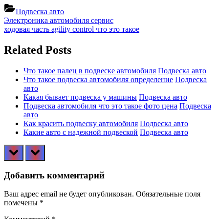
Подвеска авто
Навигация
Previous
Электроника автомобиля сервис
Post:
Next
ходовая часть agility control что это такое
по
Post:
записям
Related Posts
Что такое палец в подвеске автомобиля
Подвеска авто
Что такое подвеска автомобиля определение
Подвеска
авто
Какая бывает подвеска у машины
Подвеска авто
Подвеска автомобиля что это такое фото цена
Подвеска
авто
Как красить подвеску автомобиля
Подвеска авто
Какие авто с надежной подвеской
Подвеска авто
prev
next
Добавить комментарий
Ваш адрес email не будет опубликован.
Обязательные поля
помечены
*