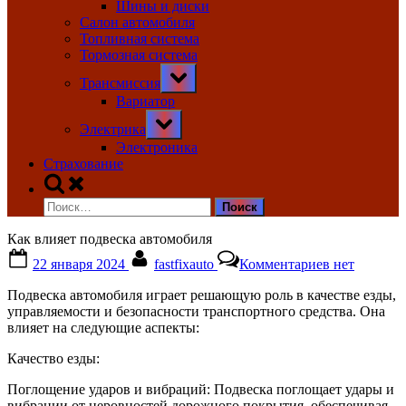
Шины и диски
Салон автомобиля
Топливная система
Тормозная система
Toggle
Трансмиссия
sub-
menu
Вариатор
Toggle
Электрика
sub-
menu
Электроника
Страхование
Toggle
search
Найти:
form
Как влияет подвеска автомобиля
Posted
By
к
22 января 2024
fastfixauto
Комментариев
нет
on
записи
Как
Подвеска автомобиля играет решающую роль в качестве езды,
влияет
управляемости и безопасности транспортного средства. Она
подвеска
влияет на следующие аспекты:
автомобиля
Качество езды:
Поглощение ударов и вибраций: Подвеска поглощает удары и
вибрации от неровностей дорожного покрытия, обеспечивая