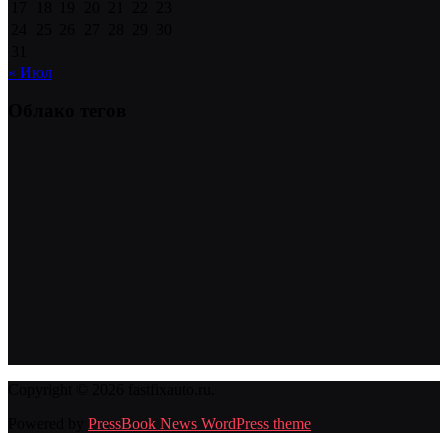
17
18
19
20
21
22
23
24
25
26
27
28
29
30
31
« Июл
Облако тегов
Copyright © 2026 fastfixauto.ru.
Powered by
PressBook News WordPress theme