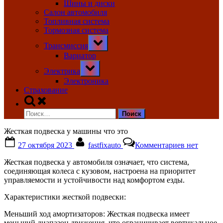
Шины и диски
Салон автомобиля
Топливная система
Тормозная система
Toggle
Трансмиссия
sub-
menu
Вариатор
Toggle
Электрика
sub-
menu
Электроника
Страхование
Toggle
search
Найти:
form
Жесткая подвеска у машины что это
Posted
By
к
27 октября 2023
fastfixauto
Комментариев
нет
on
записи
Жесткая
Жесткая подвеска у автомобиля означает, что система,
подвеска
соединяющая колеса с кузовом, настроена на приоритет
у
управляемости и устойчивости над комфортом езды.
машины
что
Характеристики жесткой подвески:
это
Меньший ход амортизаторов: Жесткая подвеска имеет
меньший диапазон движения, что ограничивает вертикальное