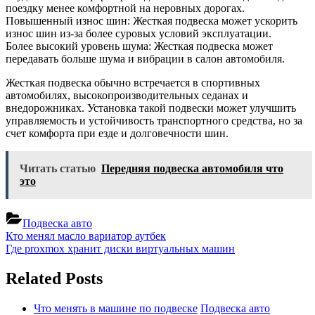
поездку менее комфортной на неровных дорогах.
Повышенный износ шин: Жесткая подвеска может ускорить
износ шин из-за более суровых условий эксплуатации.
Более высокий уровень шума: Жесткая подвеска может
передавать больше шума и вибрации в салон автомобиля.
Жесткая подвеска обычно встречается в спортивных
автомобилях, высокопроизводительных седанах и
внедорожниках. Установка такой подвески может улучшить
управляемость и устойчивость транспортного средства, но за
счет комфорта при езде и долговечности шин.
Читать статью
Передняя подвеска автомобиля что
это
Подвеска авто
Навигация
Previous
Кто менял масло вариатор аутбек
Post:
Next
Где proxmox хранит диски виртуальных машин
по
Post:
записям
Related Posts
Что менять в машине по подвеске
Подвеска авто