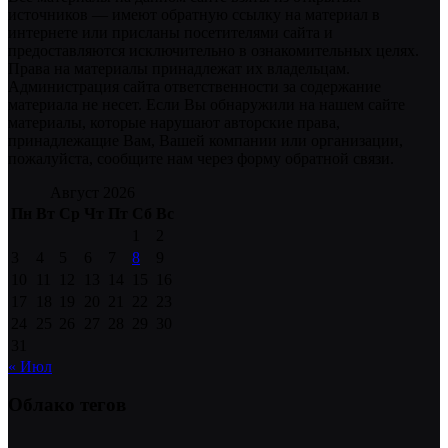
источников — имеют обратную ссылку на материал в
интернете или присланы посетителями сайта и
предоставляются исключительно в ознакомительных целях.
Права на материалы принадлежат их владельцам.
Администрация сайта ответственности за содержание
материала не несет. Если Вы обнаружили на нашем сайте
материалы, которые нарушают авторские права,
принадлежащие Вам, Вашей компании или организации,
пожалуйста, сообщите нам через форму обратной связи.
Август 2026
Пн
Вт
Ср
Чт
Пт
Сб
Вс
1
2
3
4
5
6
7
8
9
10
11
12
13
14
15
16
17
18
19
20
21
22
23
24
25
26
27
28
29
30
31
« Июл
Облако тегов