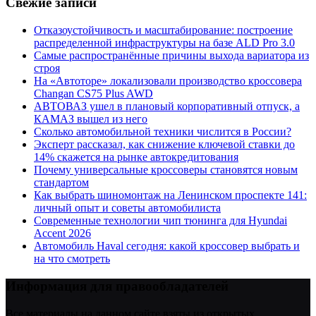
Свежие записи
Отказоустойчивость и масштабирование: построение
распределенной инфраструктуры на базе ALD Pro 3.0
Самые распространённые причины выхода вариатора из
строя
На «Автоторе» локализовали производство кроссовера
Changan CS75 Plus AWD
АВТОВАЗ ушел в плановый корпоративный отпуск, а
КАМАЗ вышел из него
Сколько автомобильной техники числится в России?
Эксперт рассказал, как снижение ключевой ставки до
14% скажется на рынке автокредитования
Почему универсальные кроссоверы становятся новым
стандартом
Как выбрать шиномонтаж на Ленинском проспекте 141:
личный опыт и советы автомобилиста
Современные технологии чип тюнинга для Hyundai
Accent 2026
Автомобиль Haval сегодня: какой кроссовер выбрать и
на что смотреть
Информация для правообладателей
Все материалы на данном сайте взяты из открытых