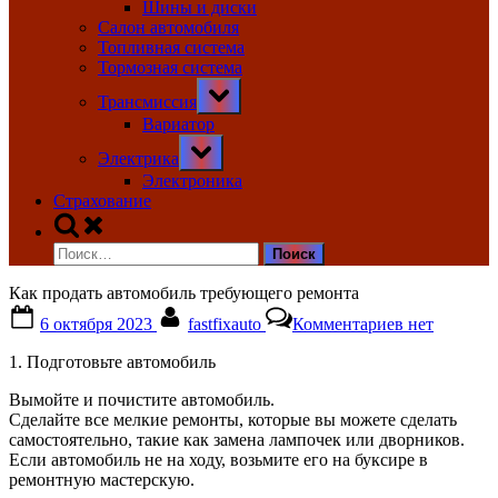
Шины и диски
Салон автомобиля
Топливная система
Тормозная система
Toggle
Трансмиссия
sub-
menu
Вариатор
Toggle
Электрика
sub-
menu
Электроника
Страхование
Toggle
search
Найти:
form
Как продать автомобиль требующего ремонта
Posted
By
к
6 октября 2023
fastfixauto
Комментариев
нет
on
записи
Как
1. Подготовьте автомобиль
продать
автомобиль
Вымойте и почистите автомобиль.
требующего
Сделайте все мелкие ремонты, которые вы можете сделать
ремонта
самостоятельно, такие как замена лампочек или дворников.
Если автомобиль не на ходу, возьмите его на буксире в
ремонтную мастерскую.