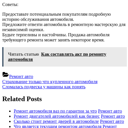
Советы:
Предоставьте потенциальным покупателям подробную
историю обслуживания автомобиля.
Предложите отвезти автомобиль в ремонтную мастерскую для
независимой оценки.
Будьте терпеливы и настойчивы. Продажа автомобиля
требующего ремонта может занять некоторое время.
Читать статью
Как составлять акт по ремонту
автомобиля
Ремонт авто
Навигация
Previous
Страхование только что купленного автомобиля
Post:
Next
Сломалась подвеска у машины как понять
по
Post:
записям
Related Posts
Ремонт автомобиля ваз по гарантии за что
Ремонт авто
Ремонт двигателей автомобилей как бизнес
Ремонт авто
Сколько стоит ремонт дверей в автомобиле
Ремонт авто
Что является текущим ремонтом автомобиля
Ремонт