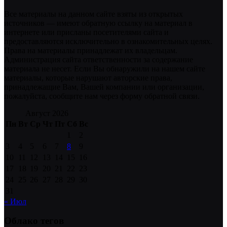
Все материалы на данном сайте взяты из открытых
источников — имеют обратную ссылку на материал в
интернете или присланы посетителями сайта и
предоставляются исключительно в ознакомительных целях.
Права на материалы принадлежат их владельцам.
Администрация сайта ответственности за содержание
материала не несет. Если Вы обнаружили на нашем сайте
материалы, которые нарушают авторские права,
принадлежащие Вам, Вашей компании или организации,
пожалуйста, сообщите нам через форму обратной связи.
Август 2026
Пн
Вт
Ср
Чт
Пт
Сб
Вс
1
2
3
4
5
6
7
8
9
10
11
12
13
14
15
16
17
18
19
20
21
22
23
24
25
26
27
28
29
30
31
« Июл
Облако тегов