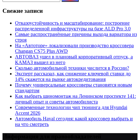
Свежие записи
Отказоустойчивость и масштабирование: построение
распределенной инфраструктуры на базе ALD Pro 3.0
Самые распространённые причины выхода вариатора из
строя
На «Автоторе» локализовали производство кроссовера
Changan CS75 Plus AWD
АВТОВАЗ ушел в плановый корпоративный отпуск, а
КАМАЗ вышел из него
Сколько автомобильной техники числится в России?
Эксперт рассказал, как снижение ключевой ставки до
14% скажется на рынке автокредитования
Почему универсальные кроссоверы становятся новым
стандартом
Как выбрать шиномонтаж на Ленинском проспекте 141:
личный опыт и советы автомобилиста
Современные технологии чип тюнинга для Hyundai
Accent 2026
Автомобиль Haval сегодня: какой кроссовер выбрать и
на что смотреть
Информация для правообладателей