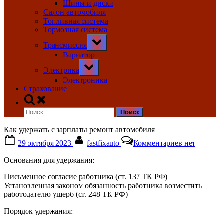
Шины и диски
Салон автомобиля
Топливная система
Тормозная система
Toggle
Трансмиссия
sub-
menu
Вариатор
Toggle
Электрика
sub-
menu
Электроника
Страхование
Toggle
search
Найти:
form
Как удержать с зарплаты ремонт автомобиля
Posted
By
к
29 октября 2023
fastfixauto
Комментариев
нет
on
записи
Как
Основания для удержания:
удержать
с
Письменное согласие работника (ст. 137 ТК РФ)
зарплаты
Установленная законом обязанность работника возместить
ремонт
работодателю ущерб (ст. 248 ТК РФ)
автомобил
Порядок удержания: