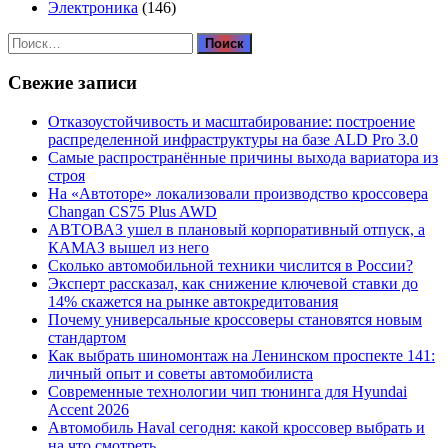
Электроника
(146)
Найти:
Свежие записи
Отказоустойчивость и масштабирование: построение
распределенной инфраструктуры на базе ALD Pro 3.0
Самые распространённые причины выхода вариатора из
строя
На «Автоторе» локализовали производство кроссовера
Changan CS75 Plus AWD
АВТОВАЗ ушел в плановый корпоративный отпуск, а
КАМАЗ вышел из него
Сколько автомобильной техники числится в России?
Эксперт рассказал, как снижение ключевой ставки до
14% скажется на рынке автокредитования
Почему универсальные кроссоверы становятся новым
стандартом
Как выбрать шиномонтаж на Ленинском проспекте 141:
личный опыт и советы автомобилиста
Современные технологии чип тюнинга для Hyundai
Accent 2026
Автомобиль Haval сегодня: какой кроссовер выбрать и
на что смотреть