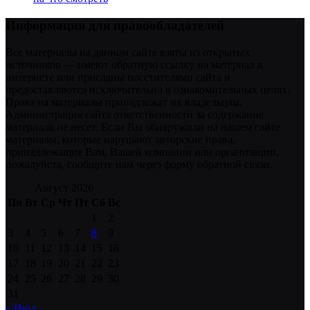
Информация для правообладателей
Все материалы на данном сайте взяты из открытых
источников — имеют обратную ссылку на материал в
интернете или присланы посетителями сайта и
предоставляются исключительно в ознакомительных целях.
Права на материалы принадлежат их владельцам.
Администрация сайта ответственности за содержание
материала не несет. Если Вы обнаружили на нашем сайте
материалы, которые нарушают авторские права,
принадлежащие Вам, Вашей компании или организации,
пожалуйста, сообщите нам через форму обратной связи.
Август 2026
Пн
Вт
Ср
Чт
Пт
Сб
Вс
1
2
3
4
5
6
7
8
9
10
11
12
13
14
15
16
17
18
19
20
21
22
23
24
25
26
27
28
29
30
31
« Июл