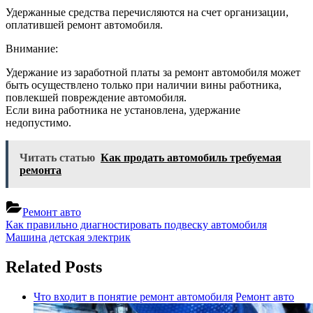
Удержанные средства перечисляются на счет организации,
оплатившей ремонт автомобиля.
Внимание:
Удержание из заработной платы за ремонт автомобиля может
быть осуществлено только при наличии вины работника,
повлекшей повреждение автомобиля.
Если вина работника не установлена, удержание
недопустимо.
Читать статью
Как продать автомобиль требуемая
ремонта
Ремонт авто
Навигация
Previous
Как правильно диагностировать подвеску автомобиля
Post:
Next
Машина детская электрик
по
Post:
записям
Related Posts
Что входит в понятие ремонт автомобиля
Ремонт авто