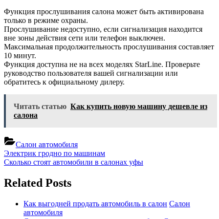
Функция прослушивания салона может быть активирована
только в режиме охраны.
Прослушивание недоступно, если сигнализация находится
вне зоны действия сети или телефон выключен.
Максимальная продолжительность прослушивания составляет
10 минут.
Функция доступна не на всех моделях StarLine. Проверьте
руководство пользователя вашей сигнализации или
обратитесь к официальному дилеру.
Читать статью
Как купить новую машину дешевле из
салона
Салон автомобиля
Навигация
Previous
Электрик гродно по машинам
Post:
Next
Сколько стоят автомобили в салонах уфы
по
Post:
записям
Related Posts
Как выгодней продать автомобиль в салон
Салон
автомобиля