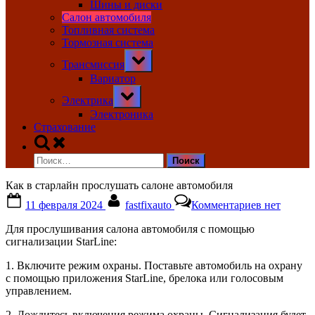
Шины и диски
Салон автомобиля
Топливная система
Тормозная система
Toggle
Трансмиссия
sub-
menu
Вариатор
Toggle
Электрика
sub-
menu
Электроника
Страхование
Toggle
search
Найти:
form
Как в старлайн прослушать салоне автомобиля
Posted
By
к
11 февраля 2024
fastfixauto
Комментариев
нет
on
записи
Как
Для прослушивания салона автомобиля с помощью
в
сигнализации StarLine:
старлайн
прослушат
1. Включите режим охраны. Поставьте автомобиль на охрану
салоне
с помощью приложения StarLine, брелока или голосовым
автомобил
управлением.
2. Дождитесь включения режима охраны. Сигнализация будет