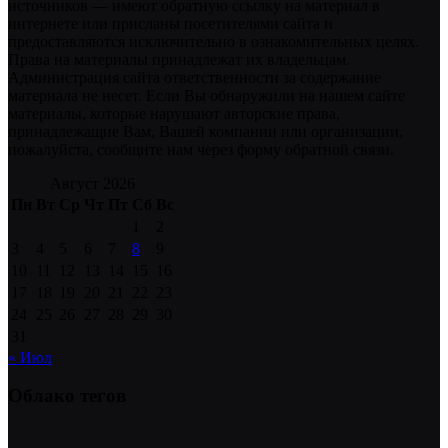
источников — имеют обратную ссылку на материал в
интернете или присланы посетителями сайта и
предоставляются исключительно в ознакомительных целях.
Права на материалы принадлежат их владельцам.
Администрация сайта ответственности за содержание
материала не несет. Если Вы обнаружили на нашем сайте
материалы, которые нарушают авторские права,
принадлежащие Вам, Вашей компании или организации,
пожалуйста, сообщите нам через форму обратной связи.
Август 2026
Пн
Вт
Ср
Чт
Пт
Сб
Вс
1
2
3
4
5
6
7
8
9
10
11
12
13
14
15
16
17
18
19
20
21
22
23
24
25
26
27
28
29
30
31
« Июл
Облако тегов