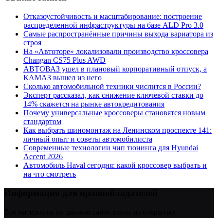
Отказоустойчивость и масштабирование: построение
распределенной инфраструктуры на базе ALD Pro 3.0
Самые распространённые причины выхода вариатора из
строя
На «Автоторе» локализовали производство кроссовера
Changan CS75 Plus AWD
АВТОВАЗ ушел в плановый корпоративный отпуск, а
КАМАЗ вышел из него
Сколько автомобильной техники числится в России?
Эксперт рассказал, как снижение ключевой ставки до
14% скажется на рынке автокредитования
Почему универсальные кроссоверы становятся новым
стандартом
Как выбрать шиномонтаж на Ленинском проспекте 141:
личный опыт и советы автомобилиста
Современные технологии чип тюнинга для Hyundai
Accent 2026
Автомобиль Haval сегодня: какой кроссовер выбрать и
на что смотреть
Информация для правообладателей
Все материалы на данном сайте взяты из открытых