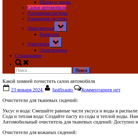
Шины и диски
Салон автомобиля
Топливная система
Тормозная система
Toggle
Трансмиссия
sub-
menu
Вариатор
Toggle
Электрика
sub-
menu
Электроника
Страхование
Toggle
search
Найти:
form
Какой химией почистить салон автомобиля
Posted
By
к
23 января 2024
fastfixauto
Комментариев
нет
on
записи
Какой
Очистители для тканевых сидений:
химией
почистить
Уксус и вода: Смешайте равные части уксуса и воды в распылит
салон
Сода и теплая вода: Создайте пасту из соды и теплой воды. На
автомобиля
Автомобильный очиститель для тканевых сидений: Доступно м
Очистители для кожаных сидений: