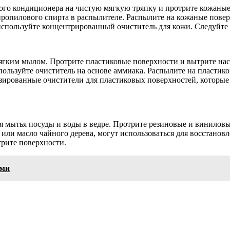
го кондиционера на чистую мягкую тряпку и протрите кожаные 
пропилового спирта в распылителе. Распылите на кожаные повер
спользуйте концентрированный очиститель для кожи. Следуйте 
мягким мылом. Протрите пластиковые поверхности и вытрите нас
пользуйте очиститель на основе аммиака. Распылите на пластик
зированные очистители для пластиковых поверхностей, которые 
я мытья посуды и воды в ведре. Протрите резиновые и виниловы
а или масло чайного дерева, могут использоваться для восстано
трите поверхности.
ами