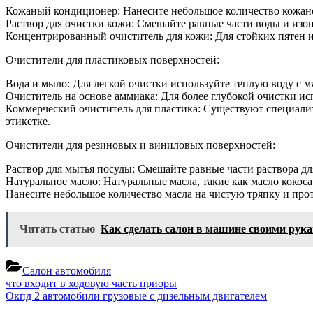
Кожаный кондиционер: Нанесите небольшое количество кожано
Раствор для очистки кожи: Смешайте равные части воды и изо
Концентрированный очиститель для кожи: Для стойких пятен и
Очистители для пластиковых поверхностей:
Вода и мыло: Для легкой очистки используйте теплую воду с 
Очиститель на основе аммиака: Для более глубокой очистки ис
Коммерческий очиститель для пластика: Существуют специали
этикетке.
Очистители для резиновых и виниловых поверхностей:
Раствор для мытья посуды: Смешайте равные части раствора дл
Натуральное масло: Натуральные масла, такие как масло кокос
Нанесите небольшое количество масла на чистую тряпку и про
Читать статью
Как сделать салон в машине своими рук
Салон автомобиля
Навигация
Previous
что входит в ходовую часть приоры
Post:
Next
Окпд 2 автомобили грузовые с дизельным двигателем
по
Post: