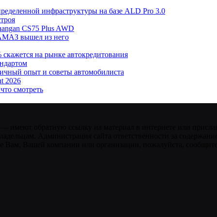
пределенной инфраструктуры на базе ALD Pro 3.0
строя
hangan CS75 Plus AWD
АМАЗ вышел из него
% скажется на рынке автокредитования
андартом
личный опыт и советы автомобилиста
t 2026
 что смотреть
 — имеют обратную ссылку на материал в интернете или присла
ладельцам. Администрация сайта ответственности за содержание
 Вам, Вашей компании или организации, пожалуйста, сообщите 