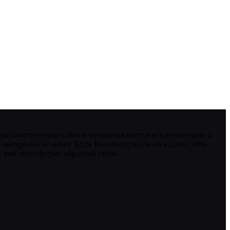
ны посетителями сайта и предоставляются исключительно в
 материала не несет. Если Вы обнаружили на нашем сайте
нам через форму обратной связи.