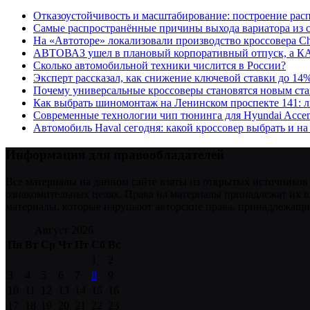
Отказоустойчивость и масштабирование: построение рас
Самые распространённые причины выхода вариатора из 
На «Автоторе» локализовали производство кроссовера C
АВТОВАЗ ушел в плановый корпоративный отпуск, а К
Сколько автомобильной техники числится в России?
Эксперт рассказал, как снижение ключевой ставки до 14
Почему универсальные кроссоверы становятся новым ст
Как выбрать шиномонтаж на Ленинском проспекте 141: 
Современные технологии чип тюнинга для Hyundai Accen
Автомобиль Haval сегодня: какой кроссовер выбрать и на
Информация для правообладателей
Все материалы на данном сайте взяты из открытых источников
ознакомительных целях. Права на материалы принадлежат их в
материалы, которые нарушают авторские права, принадлежащие
Август 2026
Пн
Вт
Ср
Чт
Пт
Сб
Вс
1
2
3
4
5
6
7
8
9
10
11
12
13
14
15
16
17
18
19
20
21
22
23