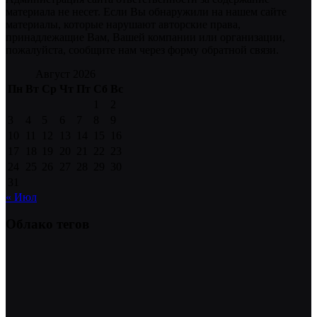
материала не несет. Если Вы обнаружили на нашем сайте
материалы, которые нарушают авторские права,
принадлежащие Вам, Вашей компании или организации,
пожалуйста, сообщите нам через форму обратной связи.
Август 2026
Пн
Вт
Ср
Чт
Пт
Сб
Вс
1
2
3
4
5
6
7
8
9
10
11
12
13
14
15
16
17
18
19
20
21
22
23
24
25
26
27
28
29
30
31
« Июл
Облако тегов