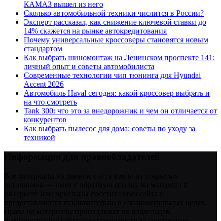
КАМАЗ вышел из него
Сколько автомобильной техники числится в России?
Эксперт рассказал, как снижение ключевой ставки до
14% скажется на рынке автокредитования
Почему универсальные кроссоверы становятся новым
стандартом
Как выбрать шиномонтаж на Ленинском проспекте 141:
личный опыт и советы автомобилиста
Современные технологии чип тюнинга для Hyundai
Accent 2026
Автомобиль Haval сегодня: какой кроссовер выбрать и
на что смотреть
Tank 300: что это за внедорожник и чем он отличается от
конкурентов
Как выбрать пылесос для дома: советы по уходу за
техникой
Информация для правообладателей
Все материалы на данном сайте взяты из открытых
источников — имеют обратную ссылку на материал в
интернете или присланы посетителями сайта и
предоставляются исключительно в ознакомительных целях.
Права на материалы принадлежат их владельцам.
Администрация сайта ответственности за содержание