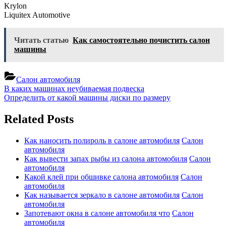
Krylon
Liquitex Automotive
Читать статью
Как самостоятельно почистить салон
машины
Салон автомобиля
Навигация
Previous
В каких машинах неубиваемая подвеска
Post:
Next
Определить от какой машины диски по размеру
по
Post:
записям
Related Posts
Как наносить полироль в салоне автомобиля
Салон
автомобиля
Как вывести запах рыбы из салона автомобиля
Салон
автомобиля
Какой клей при обшивке салона автомобиля
Салон
автомобиля
Как называется зеркало в салоне автомобиля
Салон
автомобиля
Запотевают окна в салоне автомобиля что
Салон
автомобиля