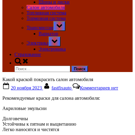
Шины и диски
Салон автомобиля
Топливная система
Тормозная система
Toggle
Трансмиссия
sub-
menu
Вариатор
Toggle
Электрика
sub-
menu
Электроника
Страхование
Toggle
search
Найти:
form
Какой краской покрасить салон автомобиля
Posted
By
к
20 ноября 2023
fastfixauto
Комментариев
нет
on
записи
Какой
Рекомендуемые краски для салона автомобиля:
краской
покрасить
Акриловые эмульсии
салон
автомобиля
Долговечны
Устойчивы к пятнам и выцветанию
Легко наносятся и чистятся