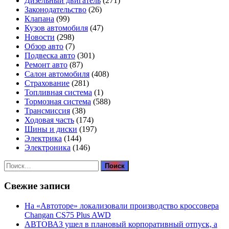
Дизельный двигатель
(271)
Законодательство
(26)
Клапана
(99)
Кузов автомобиля
(47)
Новости
(298)
Обзор авто
(7)
Подвеска авто
(301)
Ремонт авто
(87)
Салон автомобиля
(408)
Страхование
(281)
Топливная система
(1)
Тормозная система
(588)
Трансмиссия
(38)
Ходовая часть
(174)
Шины и диски
(197)
Электрика
(144)
Электроника
(146)
Найти:
Свежие записи
На «Автоторе» локализовали производство кроссовера
Changan CS75 Plus AWD
АВТОВАЗ ушел в плановый корпоративный отпуск, а