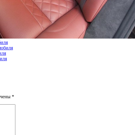
биля
мобиля
иля
иля
ечены
*