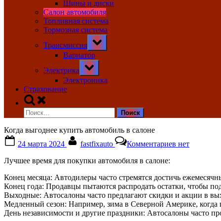
Шины и диски
Салон автомобиля
Топливная система
Тормозная система
Toggle
Трансмиссия
sub-
menu
Вариатор
Toggle
Электрика
sub-
menu
Электроника
Страхование
Toggle
search
Найти:
form
Когда выгоднее купить автомобиль в салоне
Posted
By
к
24 марта 2024
fastfixauto
Комментариев
нет
on
записи
Когда
Лучшее время для покупки автомобиля в салоне:
выгоднее
купить
Конец месяца: Автодилеры часто стремятся достичь ежемесячн
автомобиль
Конец года: Продавцы пытаются распродать остатки, чтобы под
в
Выходные: Автосалоны часто предлагают скидки и акции в вы
салоне
Медленный сезон: Например, зима в Северной Америке, когда
День независимости и другие праздники: Автосалоны часто пр