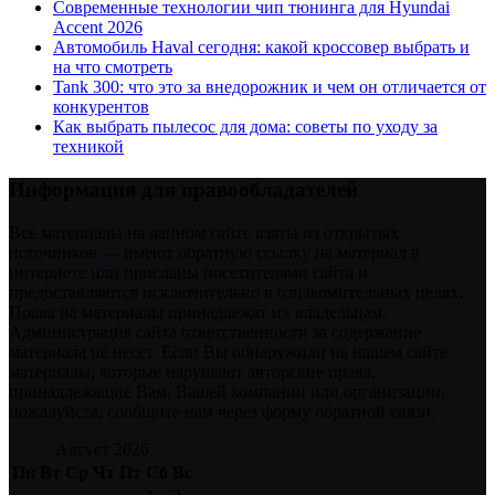
Современные технологии чип тюнинга для Hyundai
Accent 2026
Автомобиль Haval сегодня: какой кроссовер выбрать и
на что смотреть
Tank 300: что это за внедорожник и чем он отличается от
конкурентов
Как выбрать пылесос для дома: советы по уходу за
техникой
Информация для правообладателей
Все материалы на данном сайте взяты из открытых
источников — имеют обратную ссылку на материал в
интернете или присланы посетителями сайта и
предоставляются исключительно в ознакомительных целях.
Права на материалы принадлежат их владельцам.
Администрация сайта ответственности за содержание
материала не несет. Если Вы обнаружили на нашем сайте
материалы, которые нарушают авторские права,
принадлежащие Вам, Вашей компании или организации,
пожалуйста, сообщите нам через форму обратной связи.
Август 2026
Пн
Вт
Ср
Чт
Пт
Сб
Вс