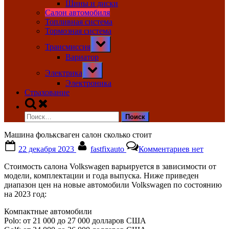
Шины и диски
Салон автомобиля
Топливная система
Тормозная система
Toggle
Трансмиссия
sub-
menu
Вариатор
Toggle
Электрика
sub-
menu
Электроника
Страхование
Toggle
search
Найти:
form
Машина фольксваген салон сколько стоит
Posted
By
к
22 декабря 2023
fastfixauto
Комментариев
нет
on
записи
Машина
Стоимость салона Volkswagen варьируется в зависимости от
фольксваг
модели, комплектации и года выпуска. Ниже приведен
салон
диапазон цен на новые автомобили Volkswagen по состоянию
сколько
на 2023 год:
стоит
Компактные автомобили
Polo: от 21 000 до 27 000 долларов США