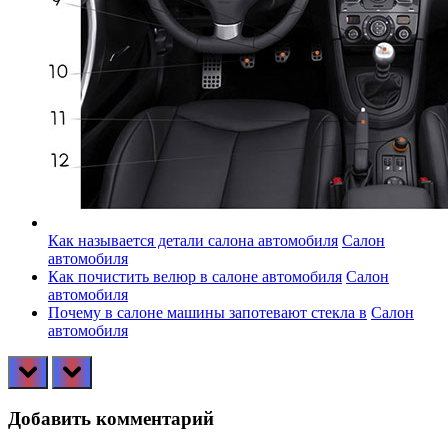
Как называется детали салона автомобиля
Салон
автомобиля
Как почистить велюр в салоне автомобиля
Салон
автомобиля
Почему в салоне машины запотевают стекла в
Салон
автомобиля
prev
next
Добавить комментарий