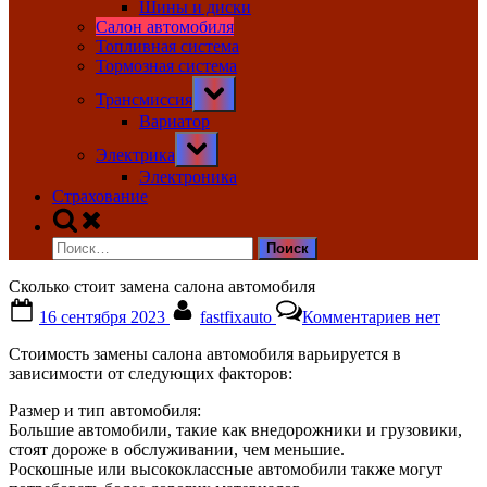
Шины и диски
Салон автомобиля
Топливная система
Тормозная система
Toggle
Трансмиссия
sub-
menu
Вариатор
Toggle
Электрика
sub-
menu
Электроника
Страхование
Toggle
search
Найти:
form
Сколько стоит замена салона автомобиля
Posted
By
к
16 сентября 2023
fastfixauto
Комментариев
нет
on
записи
Сколько
Стоимость замены салона автомобиля варьируется в
стоит
зависимости от следующих факторов:
замена
салона
Размер и тип автомобиля:
автомоби
Большие автомобили, такие как внедорожники и грузовики,
стоят дороже в обслуживании, чем меньшие.
Роскошные или высококлассные автомобили также могут