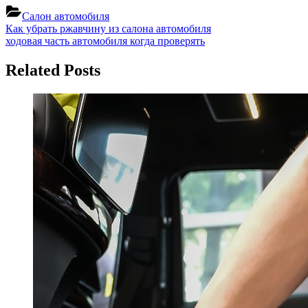
Салон автомобиля
Навигация
Previous
Как убрать ржавчину из салона автомобиля
Post:
Next
ходовая часть автомобиля когда проверять
по
Post:
записям
Related Posts