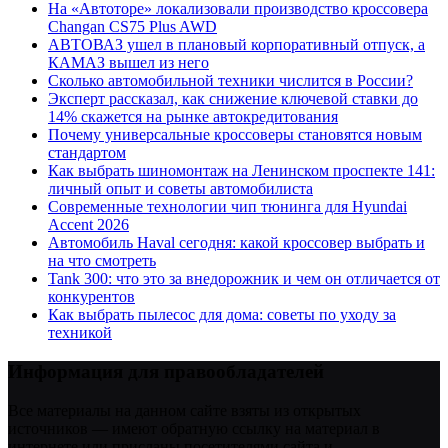
На «Автоторе» локализовали производство кроссовера
Changan CS75 Plus AWD
АВТОВАЗ ушел в плановый корпоративный отпуск, а
КАМАЗ вышел из него
Сколько автомобильной техники числится в России?
Эксперт рассказал, как снижение ключевой ставки до
14% скажется на рынке автокредитования
Почему универсальные кроссоверы становятся новым
стандартом
Как выбрать шиномонтаж на Ленинском проспекте 141:
личный опыт и советы автомобилиста
Современные технологии чип тюнинга для Hyundai
Accent 2026
Автомобиль Haval сегодня: какой кроссовер выбрать и
на что смотреть
Tank 300: что это за внедорожник и чем он отличается от
конкурентов
Как выбрать пылесос для дома: советы по уходу за
техникой
Информация для правообладателей
Все материалы на данном сайте взяты из открытых
источников — имеют обратную ссылку на материал в
интернете или присланы посетителями сайта и