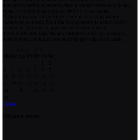
предоставляются исключительно в ознакомительных целях.
Права на материалы принадлежат их владельцам.
Администрация сайта ответственности за содержание
материала не несет. Если Вы обнаружили на нашем сайте
материалы, которые нарушают авторские права,
принадлежащие Вам, Вашей компании или организации,
пожалуйста, сообщите нам через форму обратной связи.
Август 2026
Пн
Вт
Ср
Чт
Пт
Сб
Вс
1
2
3
4
5
6
7
8
9
10
11
12
13
14
15
16
17
18
19
20
21
22
23
24
25
26
27
28
29
30
31
« Июл
Облако тегов