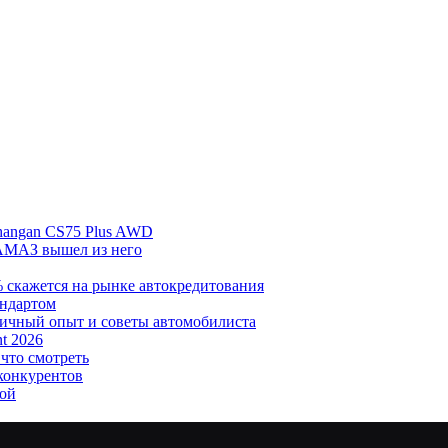
hangan CS75 Plus AWD
АМАЗ вышел из него
% скажется на рынке автокредитования
андартом
личный опыт и советы автомобилиста
t 2026
 что смотреть
 конкурентов
кой