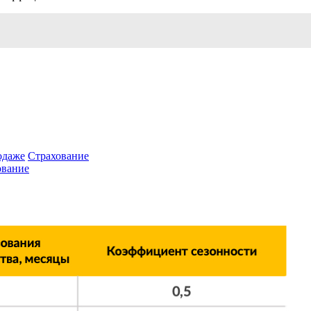
одаже
Страхование
ование