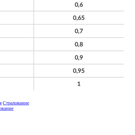
я
Страхование
ование