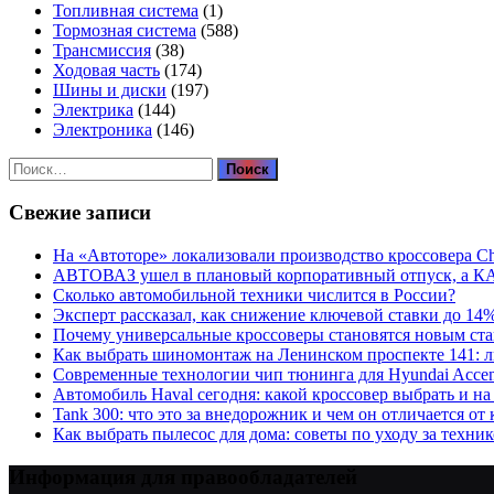
Топливная система
(1)
Тормозная система
(588)
Трансмиссия
(38)
Ходовая часть
(174)
Шины и диски
(197)
Электрика
(144)
Электроника
(146)
Найти:
Свежие записи
На «Автоторе» локализовали производство кроссовера C
АВТОВАЗ ушел в плановый корпоративный отпуск, а К
Сколько автомобильной техники числится в России?
Эксперт рассказал, как снижение ключевой ставки до 14
Почему универсальные кроссоверы становятся новым ст
Как выбрать шиномонтаж на Ленинском проспекте 141: 
Современные технологии чип тюнинга для Hyundai Accen
Автомобиль Haval сегодня: какой кроссовер выбрать и на
Tank 300: что это за внедорожник и чем он отличается от
Как выбрать пылесос для дома: советы по уходу за техни
Информация для правообладателей