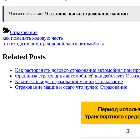
Читать статью
Что такое каско страхование машин
Страхование
Навигация
Previous
как поменять ходовую часть
Post:
Next
что входит в осмотр ходовой части автомобиля
по
Post:
записям
Related Posts
Как расторгнуть договор страхования автомобиля при пр
Франшиза страхования автомобилей как действует
Страх
Какие есть виды страхования машин
Страхование
Страхование машины осаго что нужно
Страхование