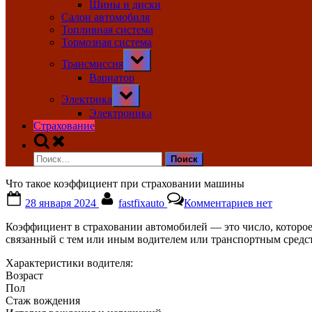
Шины и диски
Салон автомобиля
Топливная система
Тормозная система
Toggle
Трансмиссия
sub-
menu
Вариатор
Toggle
Электрика
sub-
menu
Электроника
Страхование
Toggle
search
Найти:
form
Что такое коэффициент при страховании машины
Posted
By
к
28 января 2024
fastfixauto
Комментариев
нет
on
записи
Что
Коэффициент в страховании автомобилей — это число, которое 
такое
связанный с тем или иным водителем или транспортным средст
коэффициен
при
Характеристики водителя:
страховани
Возраст
машины
Пол
Стаж вождения