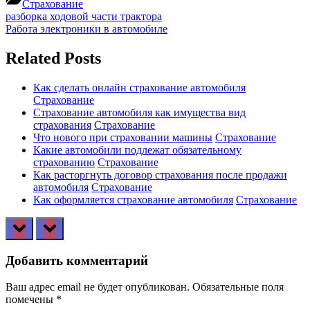
Страхование
Навигация
Previous
разборка ходовой части трактора
Post:
Next
Работа электроники в автомобиле
по
Post:
записям
Related Posts
Как сделать онлайн страхование автомобиля
Страхование
Страхование автомобиля как имущества вид
страхования
Страхование
Что нового при страховании машины
Страхование
Какие автомобили подлежат обязательному
страхованию
Страхование
Как расторгнуть договор страхования после продажи
автомобиля
Страхование
Как оформляется страхование автомобиля
Страхование
prev
next
Добавить комментарий
Ваш адрес email не будет опубликован.
Обязательные поля
помечены
*