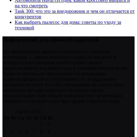
Автомобиль Haval сегодня: какой кроссовер выбрать и
на что смотреть
Tank 300: что это за внедорожник и чем он отличается от
конкурентов
Как выбрать пылесос для дома: советы по уходу за
техникой
Информация для правообладателей
Все материалы на данном сайте взяты из открытых
источников — имеют обратную ссылку на материал в
интернете или присланы посетителями сайта и
предоставляются исключительно в ознакомительных целях.
Права на материалы принадлежат их владельцам.
Администрация сайта ответственности за содержание
материала не несет. Если Вы обнаружили на нашем сайте
материалы, которые нарушают авторские права,
принадлежащие Вам, Вашей компании или организации,
пожалуйста, сообщите нам через форму обратной связи.
Август 2026
Пн
Вт
Ср
Чт
Пт
Сб
Вс
1
2
3
4
5
6
7
8
9