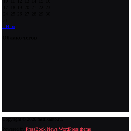
10
11
12
13
14
15
16
17
18
19
20
21
22
23
24
25
26
27
28
29
30
31
« Июл
Облако тегов
Copyright © 2026 fastfixauto.ru.
Powered by
PressBook News WordPress theme