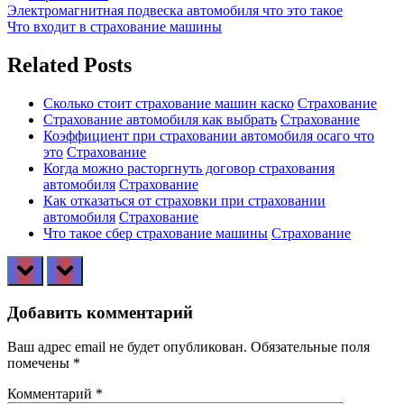
Навигация
Previous
Электромагнитная подвеска автомобиля что это такое
Post:
Next
Что входит в страхование машины
по
Post:
записям
Related Posts
Сколько стоит страхование машин каско
Страхование
Страхование автомобиля как выбрать
Страхование
Коэффициент при страховании автомобиля осаго что
это
Страхование
Когда можно расторгнуть договор страхования
автомобиля
Страхование
Как отказаться от страховки при страховании
автомобиля
Страхование
Что такое сбер страхование машины
Страхование
prev
next
Добавить комментарий
Ваш адрес email не будет опубликован.
Обязательные поля
помечены
*
Комментарий
*