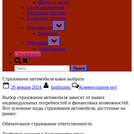
Шины и диски
Салон автомобиля
Топливная система
Тормозная система
Toggle
Трансмиссия
sub-
menu
Вариатор
Toggle
Электрика
sub-
menu
Электроника
Страхование
Toggle
search
Найти:
form
Страхование автомобиля какое выбрать
Posted
By
к
20 января 2024
fastfixauto
Комментариев
нет
on
записи
Страховани
Выбор страхования автомобиля зависит от ваших
автомобиля
индивидуальных потребностей и финансовых возможностей.
какое
Вот основные виды страхования автомобиля, доступные на
выбрать
рынке:
Обязательное страхование ответственности
Требуется законом в большинстве стран.