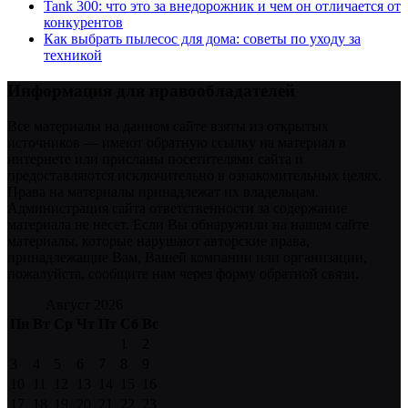
Tank 300: что это за внедорожник и чем он отличается от
конкурентов
Как выбрать пылесос для дома: советы по уходу за
техникой
Информация для правообладателей
Все материалы на данном сайте взяты из открытых
источников — имеют обратную ссылку на материал в
интернете или присланы посетителями сайта и
предоставляются исключительно в ознакомительных целях.
Права на материалы принадлежат их владельцам.
Администрация сайта ответственности за содержание
материала не несет. Если Вы обнаружили на нашем сайте
материалы, которые нарушают авторские права,
принадлежащие Вам, Вашей компании или организации,
пожалуйста, сообщите нам через форму обратной связи.
Август 2026
Пн
Вт
Ср
Чт
Пт
Сб
Вс
1
2
3
4
5
6
7
8
9
10
11
12
13
14
15
16
17
18
19
20
21
22
23