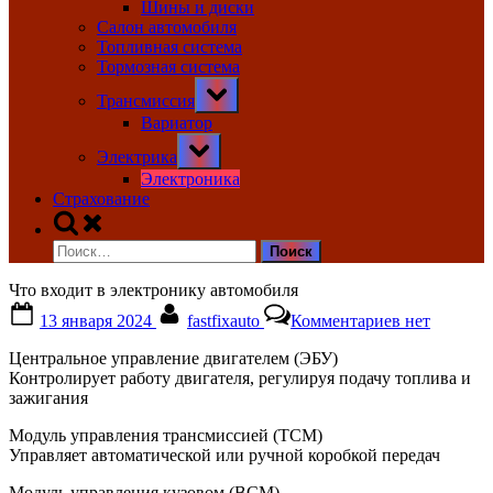
Шины и диски
Салон автомобиля
Топливная система
Тормозная система
Toggle
Трансмиссия
sub-
menu
Вариатор
Toggle
Электрика
sub-
menu
Электроника
Страхование
Toggle
search
Найти:
form
Что входит в электронику автомобиля
Posted
By
к
13 января 2024
fastfixauto
Комментариев
нет
on
записи
Что
Центральное управление двигателем (ЭБУ)
входит
Контролирует работу двигателя, регулируя подачу топлива и
в
зажигания
электроник
автомобиля
Модуль управления трансмиссией (TCM)
Управляет автоматической или ручной коробкой передач
Модуль управления кузовом (BCM)