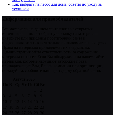
Как выбрать пылесос для дома: советы по уходу за
техникой
Информация для правообладателей
Все материалы на данном сайте взяты из открытых
источников — имеют обратную ссылку на материал в
интернете или присланы посетителями сайта и
предоставляются исключительно в ознакомительных целях.
Права на материалы принадлежат их владельцам.
Администрация сайта ответственности за содержание
материала не несет. Если Вы обнаружили на нашем сайте
материалы, которые нарушают авторские права,
принадлежащие Вам, Вашей компании или организации,
пожалуйста, сообщите нам через форму обратной связи.
Август 2026
Пн
Вт
Ср
Чт
Пт
Сб
Вс
1
2
3
4
5
6
7
8
9
10
11
12
13
14
15
16
17
18
19
20
21
22
23
24
25
26
27
28
29
30