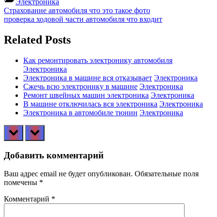
Электроника
Навигация
Previous
Страхование автомобиля что это такое фото
Post:
Next
проверка ходовой части автомобиля что входит
по
Post:
записям
Related Posts
Как ремонтировать электронику автомобиля
Электроника
Электроника в машине вся отказывает
Электроника
Сжечь всю электронику в машине
Электроника
Ремонт швейных машин электроника
Электроника
В машине отключилась вся электроника
Электроника
Электроника в автомобиле тюнин
Электроника
prev
next
Добавить комментарий
Ваш адрес email не будет опубликован.
Обязательные поля
помечены
*
Комментарий
*