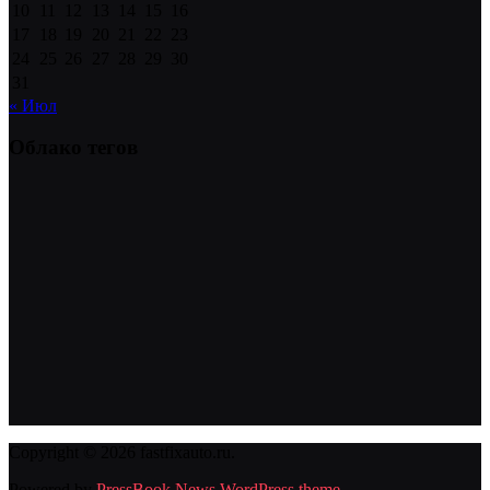
10
11
12
13
14
15
16
17
18
19
20
21
22
23
24
25
26
27
28
29
30
31
« Июл
Облако тегов
Copyright © 2026 fastfixauto.ru.
Powered by
PressBook News WordPress theme