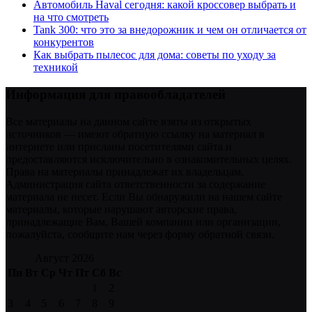
Автомобиль Haval сегодня: какой кроссовер выбрать и
на что смотреть
Tank 300: что это за внедорожник и чем он отличается от
конкурентов
Как выбрать пылесос для дома: советы по уходу за
техникой
Информация для правообладателей
Все материалы на данном сайте взяты из открытых
источников — имеют обратную ссылку на материал в
интернете или присланы посетителями сайта и
предоставляются исключительно в ознакомительных целях.
Права на материалы принадлежат их владельцам.
Администрация сайта ответственности за содержание
материала не несет. Если Вы обнаружили на нашем сайте
материалы, которые нарушают авторские права,
принадлежащие Вам, Вашей компании или организации,
пожалуйста, сообщите нам через форму обратной связи.
Август 2026
Пн
Вт
Ср
Чт
Пт
Сб
Вс
1
2
3
4
5
6
7
8
9