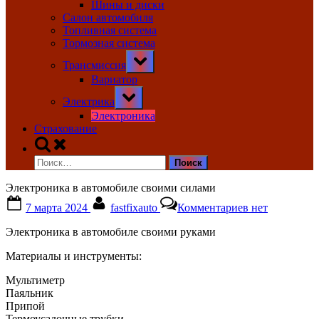
Шины и диски
Салон автомобиля
Топливная система
Тормозная система
Toggle
Трансмиссия
sub-
menu
Вариатор
Toggle
Электрика
sub-
menu
Электроника
Страхование
Toggle
search
Найти:
form
Электроника в автомобиле своими силами
Posted
By
к
7 марта 2024
fastfixauto
Комментариев
нет
on
записи
Электроника
Электроника в автомобиле своими руками
в
автомобиле
Материалы и инструменты:
своими
силами
Мультиметр
Паяльник
Припой
Термоусадочные трубки