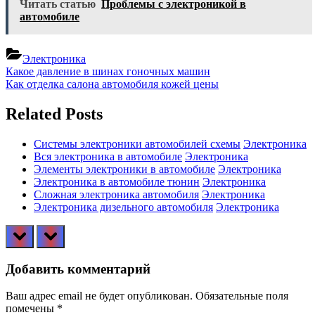
Читать статью
Проблемы с электроникой в
автомобиле
Электроника
Навигация
Previous
Какое давление в шинах гоночных машин
Post:
Next
Как отделка салона автомобиля кожей цены
по
Post:
записям
Related Posts
Системы электроники автомобилей схемы
Электроника
Вся электроника в автомобиле
Электроника
Элементы электроники в автомобиле
Электроника
Электроника в автомобиле тюнин
Электроника
Сложная электроника автомобиля
Электроника
Электроника дизельного автомобиля
Электроника
prev
next
Добавить комментарий
Ваш адрес email не будет опубликован.
Обязательные поля
помечены
*