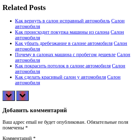
записям
Related Posts
Как вернуть в салон исправный автомобиль
Салон
автомобиля
Как происходит покупка машины из салона
Салон
автомобиля
Как убрать дребезжание в салоне автомобиля
Салон
автомобиля
Почему в салонах машина с пробегом дешевле
Салон
автомобиля
Как покрасить потолок в салоне автомобиля
Салон
автомобиля
Как сделать красивый салон у автомобиля
Салон
автомобиля
prev
next
Добавить комментарий
Ваш адрес email не будет опубликован.
Обязательные поля
помечены
*
Комментарий
*