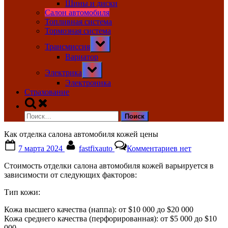
Шины и диски
Салон автомобиля
Топливная система
Тормозная система
Toggle
Трансмиссия
sub-
menu
Вариатор
Toggle
Электрика
sub-
menu
Электроника
Страхование
Toggle
search
Найти:
form
Как отделка салона автомобиля кожей цены
Posted
By
к
7 марта 2024
fastfixauto
Комментариев
нет
on
записи
Как
Стоимость отделки салона автомобиля кожей варьируется в
отделка
зависимости от следующих факторов:
салона
автомобиля
Тип кожи:
кожей
цены
Кожа высшего качества (наппа): от $10 000 до $20 000
Кожа среднего качества (перфорированная): от $5 000 до $10
000