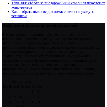
Tank 300: что это за внедорожник и чем он отличается от
конкурентов
Как выбрать пылесос для дома: советы по уходу за
техникой
Информация для правообладателей
Все материалы на данном сайте взяты из открытых
источников — имеют обратную ссылку на материал в
интернете или присланы посетителями сайта и
предоставляются исключительно в ознакомительных целях.
Права на материалы принадлежат их владельцам.
Администрация сайта ответственности за содержание
материала не несет. Если Вы обнаружили на нашем сайте
материалы, которые нарушают авторские права,
принадлежащие Вам, Вашей компании или организации,
пожалуйста, сообщите нам через форму обратной связи.
Август 2026
Пн
Вт
Ср
Чт
Пт
Сб
Вс
1
2
3
4
5
6
7
8
9
10
11
12
13
14
15
16