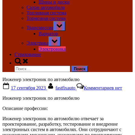
Шины и диски
Салон автомобиля
Топливная система
Тормозная система
Toggle
Трансмиссия
sub-
menu
Вариатор
Toggle
Электрика
sub-
menu
Электроника
Страхование
Toggle
search
Найти:
form
Инженер электроник по автомобилю
Posted
By
к
17 сентября 2023
fastfixauto
Комментариев
нет
on
записи
Инженер
Инженер электроник по автомобилю
электрон
по
Описание профессии:
автомоби
Инженер электроник по автомобилю отвечает за
проектирование, разработку, тестирование и внедрение
электронных систем в автомобилях. Они сотрудничают с
инженерами-механиками, инженерами по программному