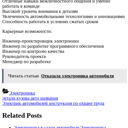
Отличные навыки межличностного общения и умение
работать в команде
Высокий уровень внимания к деталям
Увлеченность автомобильными технологиями и инновациями
Способность работать в условиях сжатых сроков
Карьерные возможности:
Инженер-проектировщик электроники
Инженер по разработке программного обеспечения
Инженер по контролю качества
Руководитель проекта
Менеджер по разработке
Читать статью
Отказала электроника автомобиля
Электроника
Навигация
Previous
детали кузова авто названия
Post:
Next
Электрик автомобилей инструкция по охране труда
по
Post:
записям
Related Posts
Электроника в салон автомобиля
Электроника