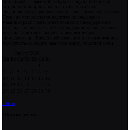
источников — имеют обратную ссылку на материал в
интернете или присланы посетителями сайта и
предоставляются исключительно в ознакомительных целях.
Права на материалы принадлежат их владельцам.
Администрация сайта ответственности за содержание
материала не несет. Если Вы обнаружили на нашем сайте
материалы, которые нарушают авторские права,
принадлежащие Вам, Вашей компании или организации,
пожалуйста, сообщите нам через форму обратной связи.
Август 2026
Пн
Вт
Ср
Чт
Пт
Сб
Вс
1
2
3
4
5
6
7
8
9
10
11
12
13
14
15
16
17
18
19
20
21
22
23
24
25
26
27
28
29
30
31
« Июл
Облако тегов