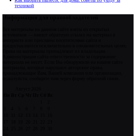
Как выбрать пылесос для дома: советы по уходу за
техникой
Информация для правообладателей
Все материалы на данном сайте взяты из открытых
источников — имеют обратную ссылку на материал в
интернете или присланы посетителями сайта и
предоставляются исключительно в ознакомительных целях.
Права на материалы принадлежат их владельцам.
Администрация сайта ответственности за содержание
материала не несет. Если Вы обнаружили на нашем сайте
материалы, которые нарушают авторские права,
принадлежащие Вам, Вашей компании или организации,
пожалуйста, сообщите нам через форму обратной связи.
Август 2026
Пн
Вт
Ср
Чт
Пт
Сб
Вс
1
2
3
4
5
6
7
8
9
10
11
12
13
14
15
16
17
18
19
20
21
22
23
24
25
26
27
28
29
30
31