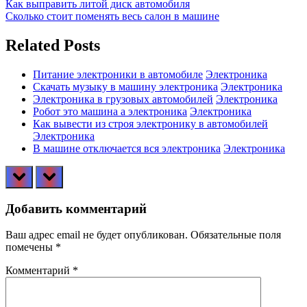
Навигация
Previous
Как выправить литой диск автомобиля
Post:
Next
Сколько стоит поменять весь салон в машине
по
Post:
записям
Related Posts
Питание электроники в автомобиле
Электроника
Скачать музыку в машину электроника
Электроника
Электроника в грузовых автомобилей
Электроника
Робот это машина а электроника
Электроника
Как вывести из строя электронику в автомобилей
Электроника
В машине отключается вся электроника
Электроника
prev
next
Добавить комментарий
Ваш адрес email не будет опубликован.
Обязательные поля
помечены
*
Комментарий
*