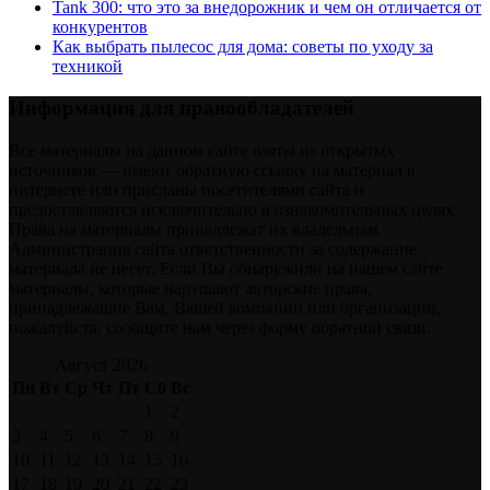
Tank 300: что это за внедорожник и чем он отличается от
конкурентов
Как выбрать пылесос для дома: советы по уходу за
техникой
Информация для правообладателей
Все материалы на данном сайте взяты из открытых
источников — имеют обратную ссылку на материал в
интернете или присланы посетителями сайта и
предоставляются исключительно в ознакомительных целях.
Права на материалы принадлежат их владельцам.
Администрация сайта ответственности за содержание
материала не несет. Если Вы обнаружили на нашем сайте
материалы, которые нарушают авторские права,
принадлежащие Вам, Вашей компании или организации,
пожалуйста, сообщите нам через форму обратной связи.
Август 2026
Пн
Вт
Ср
Чт
Пт
Сб
Вс
1
2
3
4
5
6
7
8
9
10
11
12
13
14
15
16
17
18
19
20
21
22
23