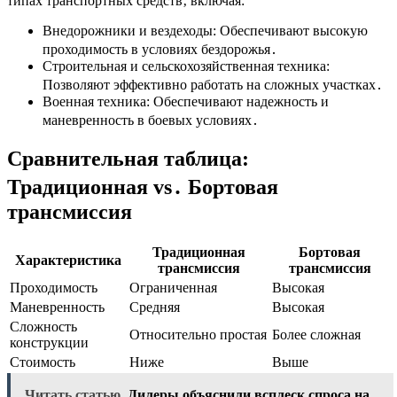
типах транспортных средств‚ включая:
Внедорожники и вездеходы: Обеспечивают высокую
проходимость в условиях бездорожья․
Строительная и сельскохозяйственная техника:
Позволяют эффективно работать на сложных участках․
Военная техника: Обеспечивают надежность и
маневренность в боевых условиях․
Сравнительная таблица:
Традиционная vs․ Бортовая
трансмиссия
Традиционная
Бортовая
Характеристика
трансмиссия
трансмиссия
Проходимость
Ограниченная
Высокая
Маневренность
Средняя
Высокая
Сложность
Относительно простая
Более сложная
конструкции
Стоимость
Ниже
Выше
Читать статью
Дилеры объяснили всплеск спроса на