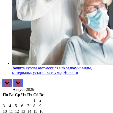
Защита кузова автомобиля накладками: виды,
материалы, установка и уход
Новости
prev
next
Август 2026
Пн
Вт
Ср
Чт
Пт
Сб
Вс
1
2
3
4
5
6
7
8
9
10
11
12
13
14
15
16