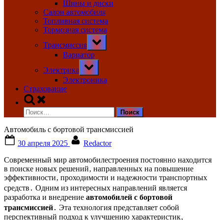
Шины и диски
Салон автомобиля
Топливная система
Тормозная система
Toggle
Трансмиссия
sub-
menu
Вариатор
Toggle
Электрика
sub-
menu
Электроника
Страхование
Toggle
search
Найти:
form
Автомобиль с бортовой трансмиссией
Posted
By
30 апреля 2025
Redactor
on
Современный мир автомобилестроения постоянно находится
в поиске новых решений‚ направленных на повышение
эффективности‚ проходимости и надежности транспортных
средств․ Одним из интересных направлений является
разработка и внедрение
автомобилей с бортовой
трансмиссией
․ Эта технология представляет собой
перспективный подход к улучшению характеристик‚