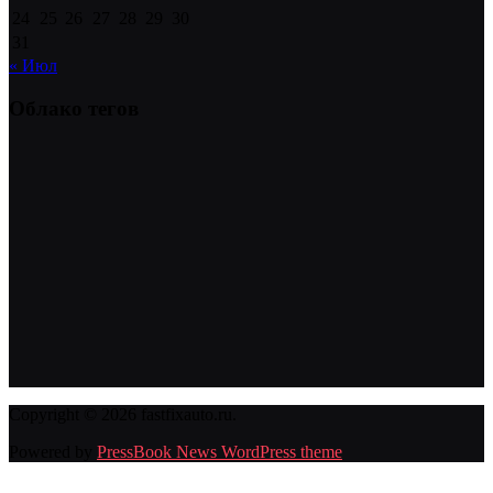
24
25
26
27
28
29
30
31
« Июл
Облако тегов
Copyright © 2026 fastfixauto.ru.
Powered by
PressBook News WordPress theme