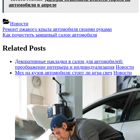
автомобили в апреле
Новости
Навигация
Previous
Ремонт ржавого крыла автомобиля своими руками
Post:
Next
Как почистить замшевый салон автомобиля
по
Post:
записям
Related Posts
Декоративные накладки в салон для автомобилей:
преображение интерьера и индивидуализация
Новости
Мех на кузов автомобиля: стоит ли игра свеч
Новости