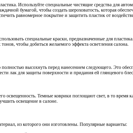
пластика. Используйте специальные чистящие средства для автом
ждачной бумагой, чтобы создать шероховатость, которая обеспе
спечить равномерное покрытие и защитить пластик от воздейств
пользовать специальные краски, предназначенные для пластика.
тонов, чтобы добиться желаемого эффекта осветления салона.
ою полностью высохнуть перед нанесением следующего. Это обес
сти лак для защиты поверхности и придания ей глянцевого блес
его освещенность. Темные коврики поглощают свет, в то время к
лучшить освещение в салоне.
материал, из которого они изготовлены. Популярные варианты: