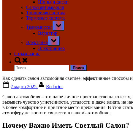
Шины и диски
Салон автомобиля
Топливная система
Тормозная система
Toggle
Трансмиссия
sub-
menu
Вариатор
Toggle
Электрика
sub-
menu
Электроника
Страхование
Toggle
search
Найти:
form
Как сделать салон автомобиля светлее: эффективные способы 
Posted
By
7 марта 2025
Redactor
on
Салон автомобиля – это наше личное пространство на колесах
вызывать чувство угнетенности, усталости и даже влиять на на
в более комфортное и приятное место пребывания. В этой стат
атмосферу легкости и свежести в вашем автомобиле.
Почему Важно Иметь Светлый Салон?