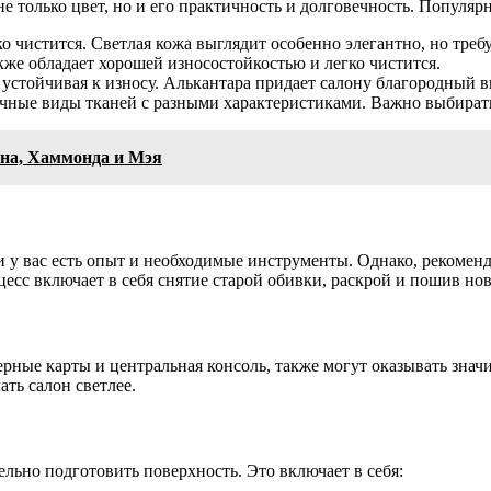
е только цвет, но и его практичность и долговечность. Популяр
чистится. Светлая кожа выглядит особенно элегантно, но требу
кже обладает хорошей износостойкостью и легко чистится.
устойчивая к износу. Алькантара придает салону благородный ви
ные виды тканей с разными характеристиками. Важно выбирать
она, Хаммонда и Мэя
 у вас есть опыт и необходимые инструменты. Однако, рекоменд
сс включает в себя снятие старой обивки, раскрой и пошив ново
верные карты и центральная консоль, также могут оказывать зн
ть салон светлее.
ьно подготовить поверхность. Это включает в себя: