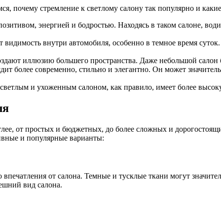
ся, почему стремление к светлому салону так популярно и какие
озитивом, энергией и бодростью. Находясь в таком салоне, вод
т видимость внутри автомобиля, особенно в темное время суток
здают иллюзию большего пространства. Даже небольшой салон б
ит более современно, стильно и элегантно. Он может значитель
светлым и ухоженным салоном, как правило, имеет более высо
ля
тлее, от простых и бюджетных, до более сложных и дорогостоящ
ивные и популярные варианты:
печатления от салона. Темные и тусклые ткани могут значитель
ешний вид салона.