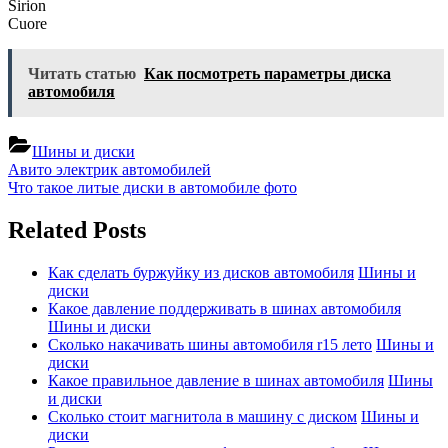
Sirion
Cuore
Читать статью
Как посмотреть параметры диска
автомобиля
Шины и диски
Навигация
Previous
Авито электрик автомобилей
Post:
Next
Что такое литые диски в автомобиле фото
по
Post:
записям
Related Posts
Как сделать буржуйку из дисков автомобиля
Шины и
диски
Какое давление поддерживать в шинах автомобиля
Шины и диски
Сколько накачивать шины автомобиля r15 лето
Шины и
диски
Какое правильное давление в шинах автомобиля
Шины
и диски
Сколько стоит магнитола в машину с диском
Шины и
диски