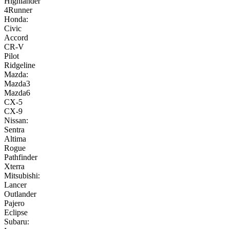
Highlander
4Runner
Honda:
Civic
Accord
CR-V
Pilot
Ridgeline
Mazda:
Mazda3
Mazda6
CX-5
CX-9
Nissan:
Sentra
Altima
Rogue
Pathfinder
Xterra
Mitsubishi:
Lancer
Outlander
Pajero
Eclipse
Subaru: