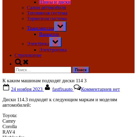
Шины и диски
Салон автомобиля
Топливная система
Тормозная система
Toggle
Трансмиссия
sub-
menu
Вариатор
Toggle
Электрика
sub-
menu
Электроника
Страхование
Toggle
search
Найти:
form
К каким машинам подходят диски 114 3
Posted
By
к
24 ноября 2023
fastfixauto
Комментариев
нет
on
записи
К
Диски 114.3 подходят к следующим маркам и моделям
каким
автомобилей:
машинам
подходят
Toyota:
диски
Camry
114
Corolla
3
RAV4