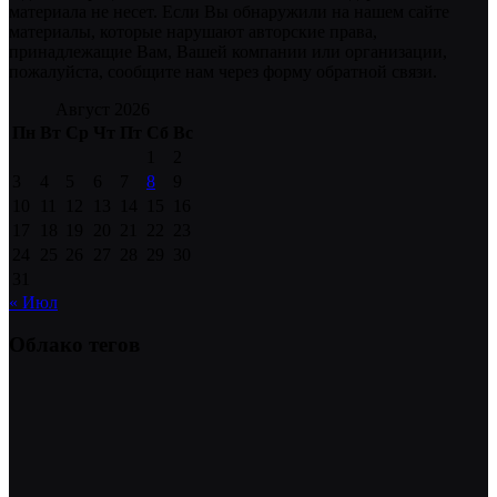
материала не несет. Если Вы обнаружили на нашем сайте
материалы, которые нарушают авторские права,
принадлежащие Вам, Вашей компании или организации,
пожалуйста, сообщите нам через форму обратной связи.
Август 2026
Пн
Вт
Ср
Чт
Пт
Сб
Вс
1
2
3
4
5
6
7
8
9
10
11
12
13
14
15
16
17
18
19
20
21
22
23
24
25
26
27
28
29
30
31
« Июл
Облако тегов