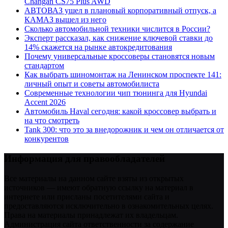
Changan CS75 Plus AWD
АВТОВАЗ ушел в плановый корпоративный отпуск, а
КАМАЗ вышел из него
Сколько автомобильной техники числится в России?
Эксперт рассказал, как снижение ключевой ставки до
14% скажется на рынке автокредитования
Почему универсальные кроссоверы становятся новым
стандартом
Как выбрать шиномонтаж на Ленинском проспекте 141:
личный опыт и советы автомобилиста
Современные технологии чип тюнинга для Hyundai
Accent 2026
Автомобиль Haval сегодня: какой кроссовер выбрать и
на что смотреть
Tank 300: что это за внедорожник и чем он отличается от
конкурентов
Информация для правообладателей
Все материалы на данном сайте взяты из открытых
источников — имеют обратную ссылку на материал в
интернете или присланы посетителями сайта и
предоставляются исключительно в ознакомительных целях.
Права на материалы принадлежат их владельцам.
Администрация сайта ответственности за содержание