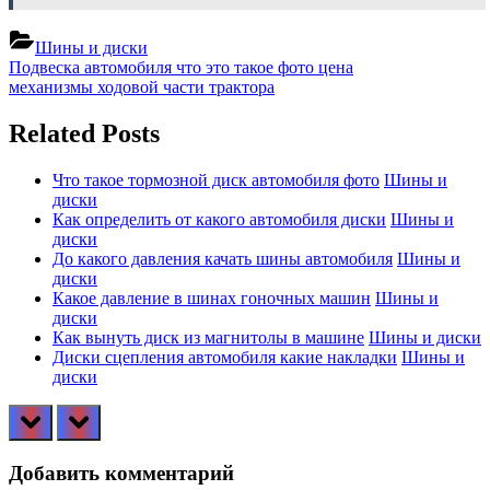
Шины и диски
Навигация
Previous
Подвеска автомобиля что это такое фото цена
Post:
Next
механизмы ходовой части трактора
по
Post:
записям
Related Posts
Что такое тормозной диск автомобиля фото
Шины и
диски
Как определить от какого автомобиля диски
Шины и
диски
До какого давления качать шины автомобиля
Шины и
диски
Какое давление в шинах гоночных машин
Шины и
диски
Как вынуть диск из магнитолы в машине
Шины и диски
Диски сцепления автомобиля какие накладки
Шины и
диски
prev
next
Добавить комментарий