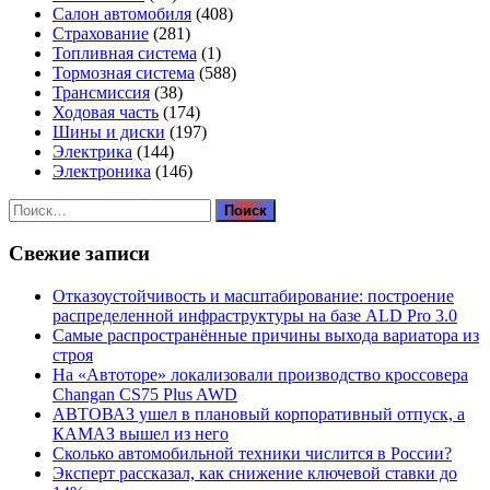
Салон автомобиля
(408)
Страхование
(281)
Топливная система
(1)
Тормозная система
(588)
Трансмиссия
(38)
Ходовая часть
(174)
Шины и диски
(197)
Электрика
(144)
Электроника
(146)
Найти:
Свежие записи
Отказоустойчивость и масштабирование: построение
распределенной инфраструктуры на базе ALD Pro 3.0
Самые распространённые причины выхода вариатора из
строя
На «Автоторе» локализовали производство кроссовера
Changan CS75 Plus AWD
АВТОВАЗ ушел в плановый корпоративный отпуск, а
КАМАЗ вышел из него
Сколько автомобильной техники числится в России?
Эксперт рассказал, как снижение ключевой ставки до