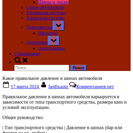
Шины и диски
Салон автомобиля
Топливная система
Тормозная система
Toggle
Трансмиссия
sub-
menu
Вариатор
Toggle
Электрика
sub-
menu
Электроника
Страхование
Toggle
search
Найти:
form
Какое правильное давление в шинах автомобиля
Posted
By
к
17 марта 2024
fastfixauto
Комментариев
нет
on
записи
Какое
Правильное давление в шинах автомобиля варьируется в
правильное
зависимости от типа транспортного средства, размера шин и
давление
условий эксплуатации.
в
шинах
Общее руководство:
автомобиля
| Тип транспортного средства | Давление в шинах (бар или
фунтов на кв. дюйм) |