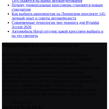
14% скажется на рынке автокредитования
Почему универсальные кроссоверы становятся новым
стандартом
Как выбрать шиномонтаж на Ленинском проспекте 141:
личный опыт и советы автомобилиста
Современные технологии чип тюнинга для Hyundai
Accent 2026
Автомобиль Haval сегодня: какой кроссовер выбрать и
на что смотреть
Информация для правообладателей
Все материалы на данном сайте взяты из открытых
источников — имеют обратную ссылку на материал в
интернете или присланы посетителями сайта и
предоставляются исключительно в ознакомительных целях.
Права на материалы принадлежат их владельцам.
Администрация сайта ответственности за содержание
материала не несет. Если Вы обнаружили на нашем сайте
материалы, которые нарушают авторские права,
принадлежащие Вам, Вашей компании или организации,
пожалуйста, сообщите нам через форму обратной связи.
Август 2026
Пн
Вт
Ср
Чт
Пт
Сб
Вс