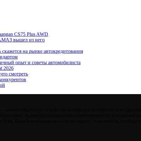
hangan CS75 Plus AWD
АМАЗ вышел из него
% скажется на рынке автокредитования
андартом
личный опыт и советы автомобилиста
t 2026
 что смотреть
 конкурентов
кой
 — имеют обратную ссылку на материал в интернете или присла
ладельцам. Администрация сайта ответственности за содержание
 Вам, Вашей компании или организации, пожалуйста, сообщите 