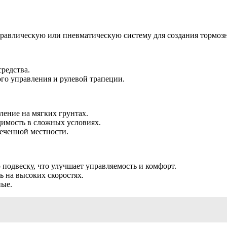
.
дравлическую или пневматическую систему для создания тормозн
редства.
ого управления и рулевой трапеции.
ление на мягких грунтах.
димость в сложных условиях.
еченной местности.
подвеску, что улучшает управляемость и комфорт.
на высоких скоростях.
ные.