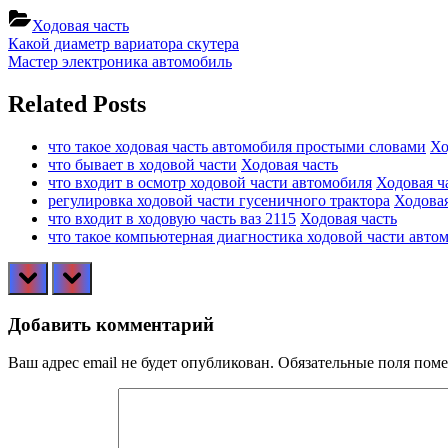
Ходовая часть
Навигация
Previous
Какой диаметр вариатора скутера
Post:
Next
Мастер электроника автомобиль
по
Post:
записям
Related Posts
что такое ходовая часть автомобиля простыми словами
Хо
что бывает в ходовой части
Ходовая часть
что входит в осмотр ходовой части автомобиля
Ходовая ч
регулировка ходовой части гусеничного трактора
Ходовая
что входит в ходовую часть ваз 2115
Ходовая часть
что такое компьютерная диагностика ходовой части авто
prev
next
Добавить комментарий
Ваш адрес email не будет опубликован.
Обязательные поля пом