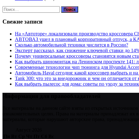
Найти:
Свежие записи
На «Автоторе» локализовали производство кроссовера C
АВТОВАЗ ушел в плановый корпоративный отпуск, а К
Сколько автомобильной техники числится в России?
Эксперт рассказал, как снижение ключевой ставки до 14
Почему универсальные кроссоверы становятся новым ст
Как выбрать шиномонтаж на Ленинском проспекте 141: 
Современные технологии чип тюнинга для Hyundai Accen
Автомобиль Haval сегодня: какой кроссовер выбрать и на
Tank 300: что это за внедорожник и чем он отличается от
Как выбрать пылесос для дома: советы по уходу за техни
Информация для правообладателей
Все материалы на данном сайте взяты из открытых источников
ознакомительных целях. Права на материалы принадлежат их в
материалы, которые нарушают авторские права, принадлежащие
Август 2026
Пн
Вт
Ср
Чт
Пт
Сб
Вс