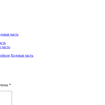
довая часть
асть
 часть
мобиля
Ходовая часть
ечены
*