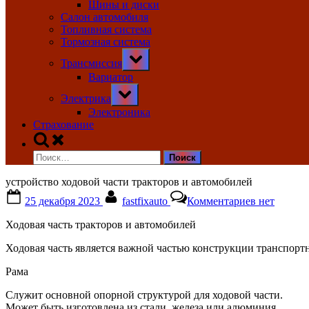
Шины и диски
Салон автомобиля
Топливная система
Тормозная система
Toggle
Трансмиссия
sub-
menu
Вариатор
Toggle
Электрика
sub-
menu
Электроника
Страхование
Toggle
search
Найти:
form
устройство ходовой части тракторов и автомобилей
Posted
By
к
25 декабря 2023
fastfixauto
Комментариев
нет
on
записи
устройство
Ходовая часть тракторов и автомобилей
ходовой
части
Ходовая часть является важной частью конструкции транспорт
тракторов
и
Рама
автомобил
Служит основной опорной структурой для ходовой части.
Может быть изготовлена из стали, железа или алюминия.