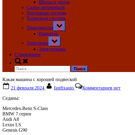
Шины и диски
Салон автомобиля
Топливная система
Тормозная система
Toggle
Трансмиссия
sub-
menu
Вариатор
Toggle
Электрика
sub-
menu
Электроника
Страхование
Toggle
search
Найти:
form
Какая машина с хорошей подвеской
Posted
By
к
21 февраля 2024
fastfixauto
Комментариев
нет
on
записи
Какая
Седаны:
машина
с
Mercedes-Benz S-Class
хорошей
BMW 7 серии
подвеской
Audi A8
Lexus LS
Genesis G90