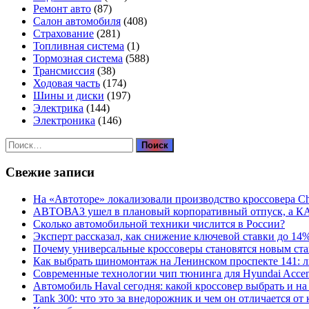
Ремонт авто
(87)
Салон автомобиля
(408)
Страхование
(281)
Топливная система
(1)
Тормозная система
(588)
Трансмиссия
(38)
Ходовая часть
(174)
Шины и диски
(197)
Электрика
(144)
Электроника
(146)
Найти:
Свежие записи
На «Автоторе» локализовали производство кроссовера C
АВТОВАЗ ушел в плановый корпоративный отпуск, а К
Сколько автомобильной техники числится в России?
Эксперт рассказал, как снижение ключевой ставки до 14
Почему универсальные кроссоверы становятся новым ст
Как выбрать шиномонтаж на Ленинском проспекте 141: 
Современные технологии чип тюнинга для Hyundai Accen
Автомобиль Haval сегодня: какой кроссовер выбрать и на
Tank 300: что это за внедорожник и чем он отличается от