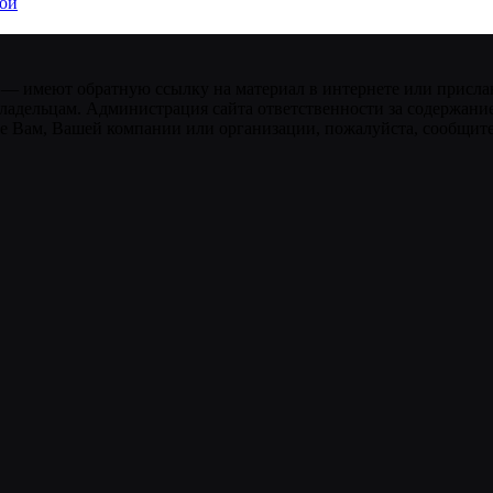
кой
 — имеют обратную ссылку на материал в интернете или присла
ладельцам. Администрация сайта ответственности за содержание
 Вам, Вашей компании или организации, пожалуйста, сообщите 