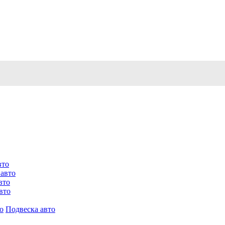
вто
 авто
вто
вто
о
Подвеска авто