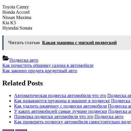
Toyota Camry
Honda Accord
Nissan Maxima
Kia K5
Hyundai Sonata
Читать статью
Какая машина с мягкой подвеской
Подвеска авто
Навигация
Previous
Как почистить обшивку салона в автомобиле
Post:
Next
Как законно продать кредитный авто
по
Post:
записям
Related Posts
Автоматическая подвеска автомобиля что это
Подвеска а
Как называются пружины в машине в подвеске
Подвеска
Как удалить ржавчину с подвески автомобиля
Подвеска а
У каких автомобилей самые лучшие подвески
Подвеска а
Проверка подвески автомобиля что это
Подвеска авто
Как проверить подвеску автомобиля самостоятельно виде