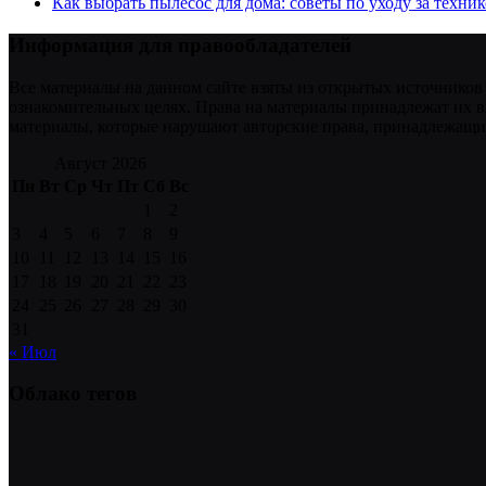
Как выбрать пылесос для дома: советы по уходу за техни
Информация для правообладателей
Все материалы на данном сайте взяты из открытых источников
ознакомительных целях. Права на материалы принадлежат их в
материалы, которые нарушают авторские права, принадлежащие
Август 2026
Пн
Вт
Ср
Чт
Пт
Сб
Вс
1
2
3
4
5
6
7
8
9
10
11
12
13
14
15
16
17
18
19
20
21
22
23
24
25
26
27
28
29
30
31
« Июл
Облако тегов