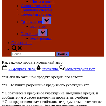
Шины и диски
Салон автомобиля
Топливная система
Тормозная система
Toggle
Трансмиссия
sub-
menu
Вариатор
Toggle
Электрика
sub-
menu
Электроника
Страхование
Toggle
search
Найти:
form
Как законно продать кредитный авто
Posted
By
к
22 февраля 2024
fastfixauto
Комментариев
нет
on
записи
Как
**Шаги по законной продаже кредитного авто:**
законно
продать
**1. Получите разрешение кредитного учреждения**
кредитный
авто
* Обратитесь в кредитное учреждение, выдавшее кредит, и
сообщите им о своем намерении продать автомобиль.
* Они предоставят вам необходимые документы, в том числе
разрешение на продажу и форму погашения кредита.