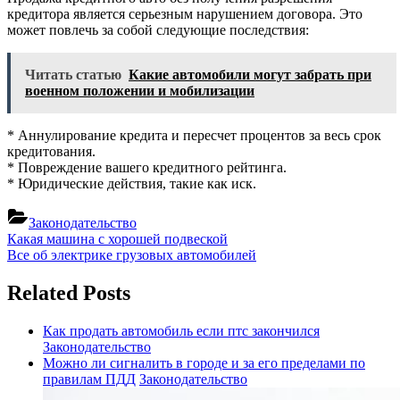
кредитора является серьезным нарушением договора. Это
может повлечь за собой следующие последствия:
Читать статью
Какие автомобили могут забрать при
военном положении и мобилизации
* Аннулирование кредита и пересчет процентов за весь срок
кредитования.
* Повреждение вашего кредитного рейтинга.
* Юридические действия, такие как иск.
Законодательство
Навигация
Previous
Какая машина с хорошей подвеской
Post:
Next
Все об электрике грузовых автомобилей
по
Post:
записям
Related Posts
Как продать автомобиль если птс закончился
Законодательство
Можно ли сигналить в городе и за его пределами по
правилам ПДД
Законодательство