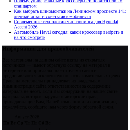
Почему универсальные кроссоверы становятся новым
стандартом
Как выбрать шиномонтаж на Ленинском проспекте 141:
личный опыт и советы автомобилиста
Современные технологии чип тюнинга для Hyundai
Accent 2026
Автомобиль Haval сегодня: какой кроссовер выбрать и
на что смотреть
Информация для правообладателей
Все материалы на данном сайте взяты из открытых
источников — имеют обратную ссылку на материал в
интернете или присланы посетителями сайта и
предоставляются исключительно в ознакомительных целях.
Права на материалы принадлежат их владельцам.
Администрация сайта ответственности за содержание
материала не несет. Если Вы обнаружили на нашем сайте
материалы, которые нарушают авторские права,
принадлежащие Вам, Вашей компании или организации,
пожалуйста, сообщите нам через форму обратной связи.
Август 2026
Пн
Вт
Ср
Чт
Пт
Сб
Вс
1
2