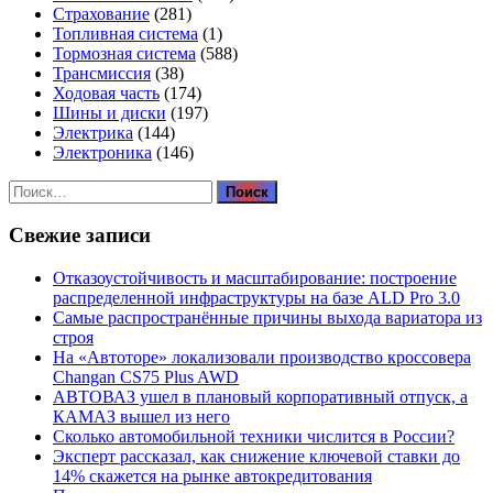
Страхование
(281)
Топливная система
(1)
Тормозная система
(588)
Трансмиссия
(38)
Ходовая часть
(174)
Шины и диски
(197)
Электрика
(144)
Электроника
(146)
Найти:
Свежие записи
Отказоустойчивость и масштабирование: построение
распределенной инфраструктуры на базе ALD Pro 3.0
Самые распространённые причины выхода вариатора из
строя
На «Автоторе» локализовали производство кроссовера
Changan CS75 Plus AWD
АВТОВАЗ ушел в плановый корпоративный отпуск, а
КАМАЗ вышел из него
Сколько автомобильной техники числится в России?
Эксперт рассказал, как снижение ключевой ставки до
14% скажется на рынке автокредитования