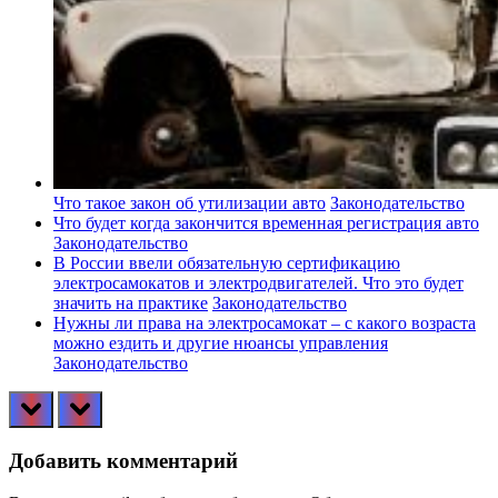
Что такое закон об утилизации авто
Законодательство
Что будет когда закончится временная регистрация авто
Законодательство
В России ввели обязательную сертификацию
электросамокатов и электродвигателей. Что это будет
значить на практике
Законодательство
Нужны ли права на электросамокат – с какого возраста
можно ездить и другие нюансы управления
Законодательство
prev
next
Добавить комментарий